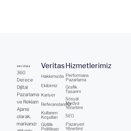
Veritas
Hizmetlerimiz
360
Performans
Hakkımızda
Derece
Pazarlama
Ekibimiz
Dijital
Grafik
Tasarım
Pazarlama
Kariyer
Sosyal
ve Reklam
Medya
Referanslarımız
Yönetimi
Ajansı
Kullanım
SEO
olarak,
Koşulları
markanızı
Pazaryeri
Gizlilik
Yönetimi
Politikası