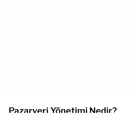
Pazaryeri Yönetimi Nedir?
Pazaryeri yönetimi, e-ticaret markalarının Trendyol,
Hepsiburada, Amazon, N11, Çiçeksepeti, Gittigidiyor gibi