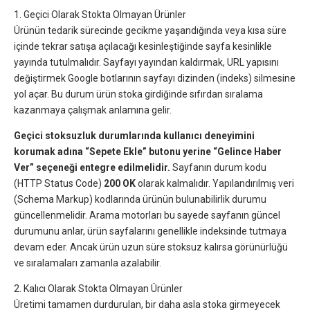
1. Geçici Olarak Stokta Olmayan Ürünler
Ürünün tedarik sürecinde gecikme yaşandığında veya kısa süre
içinde tekrar satışa açılacağı kesinleştiğinde sayfa kesinlikle
yayında tutulmalıdır. Sayfayı yayından kaldırmak, URL yapısını
değiştirmek Google botlarının sayfayı dizinden (indeks) silmesine
yol açar. Bu durum ürün stoka girdiğinde sıfırdan sıralama
kazanmaya çalışmak anlamına gelir.
Geçici stoksuzluk durumlarında kullanıcı deneyimini
korumak adına “Sepete Ekle” butonu yerine “Gelince Haber
Ver” seçeneği entegre edilmelidir.
Sayfanın durum kodu
(HTTP Status Code)
200 OK
olarak kalmalıdır. Yapılandırılmış veri
(Schema Markup) kodlarında ürünün bulunabilirlik durumu
güncellenmelidir. Arama motorları bu sayede sayfanın güncel
durumunu anlar, ürün sayfalarını genellikle indeksinde tutmaya
devam eder. Ancak ürün uzun süre stoksuz kalırsa görünürlüğü
ve sıralamaları zamanla azalabilir.
2. Kalıcı Olarak Stokta Olmayan Ürünler
Üretimi tamamen durdurulan, bir daha asla stoka girmeyecek