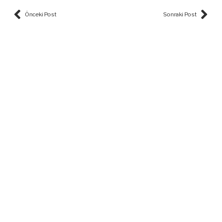
Prev
Nex
Önceki Post
Sonraki Post