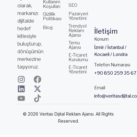
Kullanım
SEO
olarak,
Koşulları
markanızı
Pazaryeri
Gizlilik
Yönetimi
Politikası
dijitalde
Trendyol
Blog
hedef
İletişim
Reklam
Ajansı
kitlesiyle
Konum
Temu
buluşturup,
Ajansı
İzmir / İstanbul /
dönüşümün
Kocaeli / Londra
E-Ticaret
merkezine
Kurulumu
Telefon Numarası
taşıyoruz.
E-Ticaret
Yönetimi
+90 850 259 35 67
I
L
Y
F
X
T
n
i
o
a
-
i
Email
s
n
u
c
t
k
info@veritasdijital.c
t
k
t
e
w
t
a
e
u
b
i
o
© 2026 Veritas Dijital Reklam Ajansı. All Rights
g
d
b
o
t
k
Reserved.
r
i
e
o
t
a
n
k
e