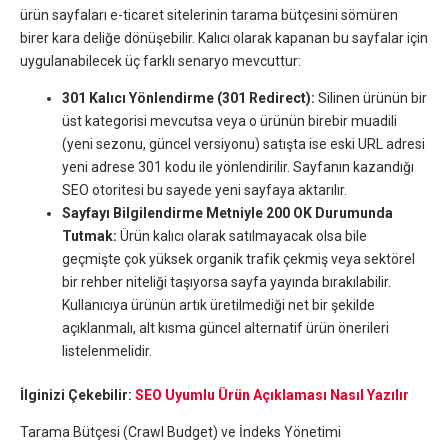
ürün sayfaları e-ticaret sitelerinin tarama bütçesini sömüren
birer kara deliğe dönüşebilir. Kalıcı olarak kapanan bu sayfalar için
uygulanabilecek üç farklı senaryo mevcuttur:
301 Kalıcı Yönlendirme (301 Redirect):
Silinen ürünün bir
üst kategorisi mevcutsa veya o ürünün birebir muadili
(yeni sezonu, güncel versiyonu) satışta ise eski URL adresi
yeni adrese 301 kodu ile yönlendirilir. Sayfanın kazandığı
SEO otoritesi bu sayede yeni sayfaya aktarılır.
Sayfayı Bilgilendirme Metniyle 200 OK Durumunda
Tutmak:
Ürün kalıcı olarak satılmayacak olsa bile
geçmişte çok yüksek organik trafik çekmiş veya sektörel
bir rehber niteliği taşıyorsa sayfa yayında bırakılabilir.
Kullanıcıya ürünün artık üretilmediği net bir şekilde
açıklanmalı, alt kısma güncel alternatif ürün önerileri
listelenmelidir.
İlginizi Çekebilir:
SEO Uyumlu Ürün Açıklaması Nasıl Yazılır
Tarama Bütçesi (Crawl Budget) ve İndeks Yönetimi