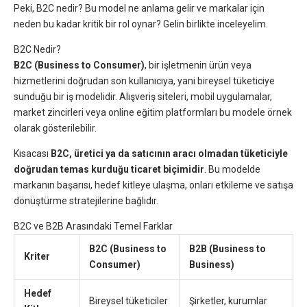
Peki, B2C nedir? Bu model ne anlama gelir ve markalar için
neden bu kadar kritik bir rol oynar? Gelin birlikte inceleyelim.
B2C Nedir?
B2C (Business to Consumer)
, bir işletmenin ürün veya
hizmetlerini doğrudan son kullanıcıya, yani bireysel tüketiciye
sunduğu bir iş modelidir. Alışveriş siteleri, mobil uygulamalar,
market zincirleri veya online eğitim platformları bu modele örnek
olarak gösterilebilir.
Kısacası
B2C, üretici ya da satıcının aracı olmadan tüketiciyle
doğrudan temas kurduğu ticaret biçimidir
. Bu modelde
markanın başarısı, hedef kitleye ulaşma, onları etkileme ve satışa
dönüştürme stratejilerine bağlıdır.
B2C ve B2B Arasındaki Temel Farklar
B2C (Business to
B2B (Business to
Kriter
Consumer)
Business)
Hedef
Bireysel tüketiciler
Şirketler, kurumlar