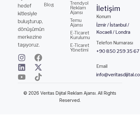
Trendyol
Blog
hedef
İletişim
Reklam
Ajansı
kitlesiyle
Konum
Temu
buluşturup,
Ajansı
İzmir / İstanbul /
dönüşümün
Kocaeli / Londra
E-Ticaret
merkezine
Kurulumu
Telefon Numarası
taşıyoruz.
E-Ticaret
Yönetimi
+90 850 259 35 67
I
L
Y
F
X
T
n
i
o
a
-
i
Email
s
n
u
c
t
k
info@veritasdijital.c
t
k
t
e
w
t
a
e
u
b
i
o
© 2026 Veritas Dijital Reklam Ajansı. All Rights
g
d
b
o
t
k
Reserved.
r
i
e
o
t
a
n
k
e
m
r