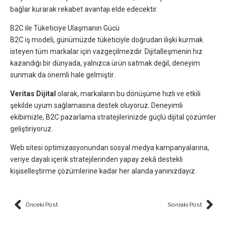
bağlar kurarak rekabet avantajı elde edecektir.
B2C ile Tüketiciye Ulaşmanın Gücü
B2C iş modeli, günümüzde tüketiciyle doğrudan ilişki kurmak
isteyen tüm markalar için vazgeçilmezdir. Dijitalleşmenin hız
kazandığı bir dünyada, yalnızca ürün satmak değil, deneyim
sunmak da önemli hale gelmiştir.
Veritas Dijital
olarak, markaların bu dönüşüme hızlı ve etkili
şekilde uyum sağlamasına destek oluyoruz. Deneyimli
ekibimizle, B2C pazarlama stratejilerinizde güçlü dijital çözümler
geliştiriyoruz.
Web sitesi optimizasyonundan sosyal medya kampanyalarına,
veriye dayalı içerik stratejilerinden yapay zekâ destekli
kişiselleştirme çözümlerine kadar her alanda yanınızdayız.
Prev
Nex
Önceki Post
Sonraki Post