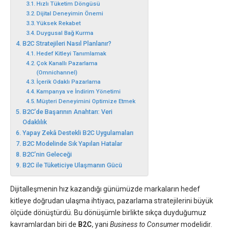
Hızlı Tüketim Döngüsü
Dijital Deneyimin Önemi
Yüksek Rekabet
Duygusal Bağ Kurma
B2C Stratejileri Nasıl Planlanır?
Hedef Kitleyi Tanımlamak
Çok Kanallı Pazarlama
(Omnichannel)
İçerik Odaklı Pazarlama
Kampanya ve İndirim Yönetimi
Müşteri Deneyimini Optimize Etmek
B2C’de Başarının Anahtarı: Veri
Odaklılık
Yapay Zekâ Destekli B2C Uygulamaları
B2C Modelinde Sık Yapılan Hatalar
B2C’nin Geleceği
B2C ile Tüketiciye Ulaşmanın Gücü
Dijitalleşmenin hız kazandığı günümüzde markaların hedef
kitleye doğrudan ulaşma ihtiyacı, pazarlama stratejilerini büyük
ölçüde dönüştürdü. Bu dönüşümle birlikte sıkça duyduğumuz
kavramlardan biri de
B2C
, yani
Business to Consumer
modelidir.