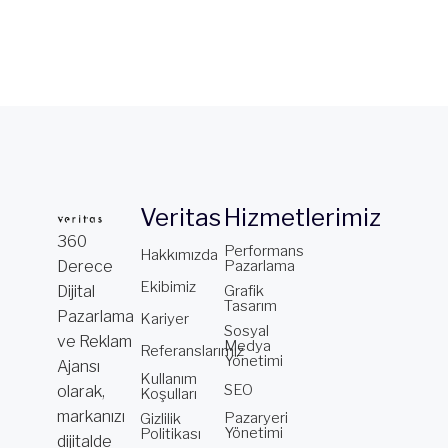
Veritas
Hizmetlerimiz
360
Performans
Hakkımızda
Derece
Pazarlama
Ekibimiz
Dijital
Grafik
Tasarım
Pazarlama
Kariyer
Sosyal
ve Reklam
Medya
Referanslarımız
Yönetimi
Ajansı
Kullanım
SEO
olarak,
Koşulları
markanızı
Pazaryeri
Gizlilik
Yönetimi
Politikası
dijitalde