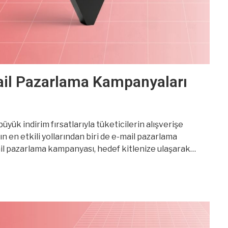
mail Pazarlama Kampanyaları
üyük indirim fırsatlarıyla tüketicilerin alışverişe
n en etkili yollarından biri de e-mail pazarlama
ail pazarlama kampanyası, hedef kitlenize ulaşarak
n rekabet nedeniyle öne çıkmak