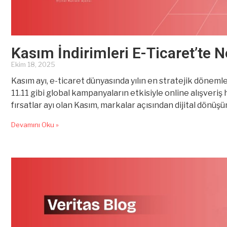
Kasım İndirimleri E-Ticaret’te
Ekim 18, 2025
Kasım ayı, e-ticaret dünyasında yılın en stratejik dönemle
11.11 gibi global kampanyaların etkisiyle online alışveriş
fırsatlar ayı olan Kasım, markalar açısından dijital dönüşü
veri analitiği açısından ciddi bir öneme
Devamını Oku »