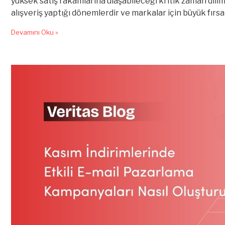
yüksek satış rakamlarına ulaşabileceği kritik zaman diliml
alışveriş yaptığı dönemlerdir ve markalar için büyük fı
yüksektir ve doğru stratejileri uygulamayan markalar,
Devamını Oku »