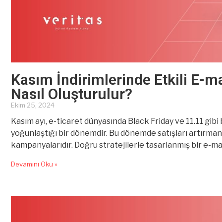
Kasım İndirimlerinde Etkili E-
Nasıl Oluşturulur?
Ekim 25, 2024
Kasım ayı, e-ticaret dünyasında Black Friday ve 11.11 gibi b
yoğunlaştığı bir dönemdir. Bu dönemde satışları artırmanı
kampanyalarıdır. Doğru stratejilerle tasarlanmış bir e-m
onları satın alma eylemine yönlendirebilir. Ancak yoğu
Devamını Oku »