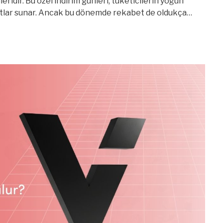
eridir. Bu özel indirim günleri, tüketicilerin yoğun
rsatlar sunar. Ancak bu dönemde rekabet de oldukça