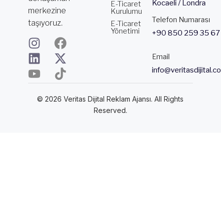
Kocaeli / Londra
E-Ticaret
merkezine
Kurulumu
Telefon Numarası
taşıyoruz.
E-Ticaret
Yönetimi
+90 850 259 35 67
I
L
Y
F
X
T
n
i
o
a
-
i
Email
s
n
u
c
t
k
info@veritasdijital.c
t
k
t
e
w
t
a
e
u
b
i
o
© 2026 Veritas Dijital Reklam Ajansı. All Rights
g
d
b
o
t
k
Reserved.
r
i
e
o
t
a
n
k
e
m
r