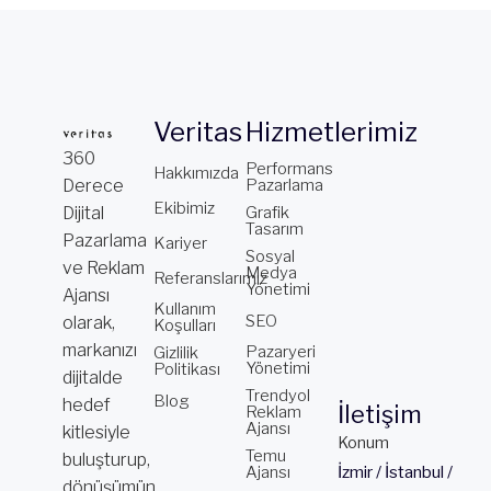
Veritas
Hizmetlerimiz
360
Performans
Hakkımızda
Derece
Pazarlama
Ekibimiz
Dijital
Grafik
Tasarım
Pazarlama
Kariyer
Sosyal
ve Reklam
Medya
Referanslarımız
Yönetimi
Ajansı
Kullanım
SEO
olarak,
Koşulları
markanızı
Pazaryeri
Gizlilik
Yönetimi
Politikası
dijitalde
Trendyol
Blog
hedef
İletişim
Reklam
Ajansı
kitlesiyle
Konum
Temu
buluşturup,
Ajansı
İzmir / İstanbul /
dönüşümün