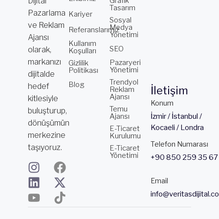
Dijital
Grafik
Tasarım
Pazarlama
Kariyer
Sosyal
ve Reklam
Medya
Referanslarımız
Yönetimi
Ajansı
Kullanım
SEO
olarak,
Koşulları
markanızı
Pazaryeri
Gizlilik
Yönetimi
Politikası
dijitalde
Trendyol
Blog
hedef
İletişim
Reklam
Ajansı
kitlesiyle
Konum
Temu
buluşturup,
Ajansı
İzmir / İstanbul /
dönüşümün
Kocaeli / Londra
E-Ticaret
merkezine
Kurulumu
Telefon Numarası
taşıyoruz.
E-Ticaret
Yönetimi
+90 850 259 35 67
I
L
Y
F
X
T
n
i
o
a
-
i
Email
s
n
u
c
t
k
info@veritasdijital.c
t
k
t
e
w
t
a
e
u
b
i
o