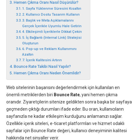
Hemen Çıkma Oranı Nasıl Düşürülür?
1. Sayfa Yüklenme Süresini Kısaltın
2. Kullanıcı Dostu Tasarım Kullanın
3. Başlık ve Meta Açıklamalarını
Gerçek İçerikle Uyumlu Hale Getirin
4. Etkileşimli İçeriklerle Dikkat Çekin
5. İç Bağlantı (Internal Link) Stratejisi
Oluşturun
6. Pop-up ve Reklam Kullanımını
Azaltın
7. İçerik Kalitesini Artırın
Bounce Rate Takibi Nasıl Yapılır?
Hemen Çıkma Oranı Neden Önemlidir?
Web sitelerinin başarısını değerlendirmek için kullanılan en
önemli metriklerden biri
Bounce Rate
, yani hemen çıkma
oranıdır. Ziyaretçilerin sitenize geldikten sonra başka bir sayfaya
geçmeden çıktığı durumları ifade eder. Bu oran, kullanıcıların
sayfanızla ne kadar etkileşim kurduğunu anlamanızı sağlar.
Özellikle içerik siteleri, e-ticaret platformları ve hizmet odaklı
sayfalar için Bounce Rate değeri, kullanıcı deneyiminin kalitesi
hakkında net sinyaller verir.