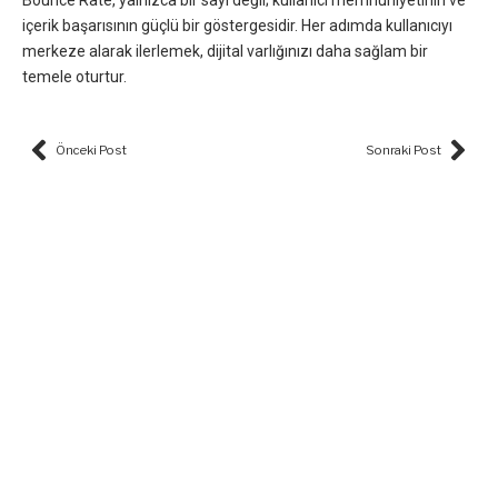
Bounce Rate, yalnızca bir sayı değil; kullanıcı memnuniyetinin ve
içerik başarısının güçlü bir göstergesidir. Her adımda kullanıcıyı
merkeze alarak ilerlemek, dijital varlığınızı daha sağlam bir
temele oturtur.
Prev
Nex
Önceki Post
Sonraki Post