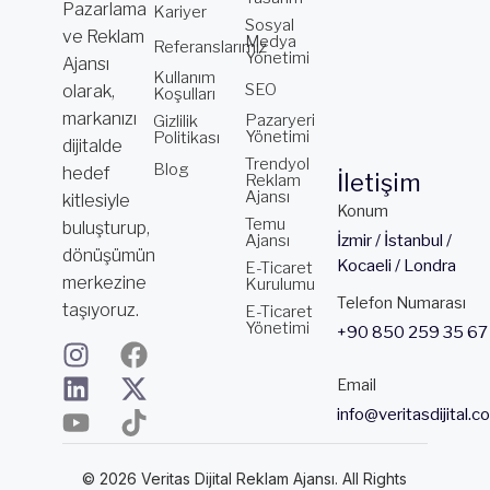
Pazarlama
Kariyer
Sosyal
ve Reklam
Medya
Referanslarımız
Yönetimi
Ajansı
Kullanım
SEO
olarak,
Koşulları
markanızı
Pazaryeri
Gizlilik
Yönetimi
Politikası
dijitalde
Trendyol
Blog
hedef
İletişim
Reklam
Ajansı
kitlesiyle
Konum
Temu
buluşturup,
Ajansı
İzmir / İstanbul /
dönüşümün
Kocaeli / Londra
E-Ticaret
merkezine
Kurulumu
Telefon Numarası
taşıyoruz.
E-Ticaret
Yönetimi
+90 850 259 35 67
I
L
Y
F
X
T
n
i
o
a
-
i
Email
s
n
u
c
t
k
info@veritasdijital.c
t
k
t
e
w
t
a
e
u
b
i
o
© 2026 Veritas Dijital Reklam Ajansı. All Rights