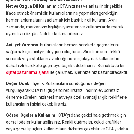
Net ve Özgün Dil Kullanımı:
CTA’nızı net ve anlaşılır bir şekilde
ifade etmek önemlidir. Kullanıcıların ne yapmaları gerektiğini
hemen anlamalarını sağlamak için basit bir dil kullanın. Aynı
zamanda, markanızın kişiliğini yansıtan ve kullanıcılarda merak
uyandıran özgün ifadeler kullanabilirsiniz.
Aciliyet Yaratma
: Kullanıcıların hemen harekete geçmelerini
sağlamak için aciliyet duygusu oluşturun. Sınırlı bir süre teklifi
sunarak veya stokların az olduğunu vurgulayarak kullanıcıları
daha hızlı harekete geçmeye teşvik edebilirsiniz. Bu noktada bir
dijital pazarlama ajansı
ile çalışmak, işlerinize hız kazandıracaktır.
Değer Odaklı İçerik
: Kullanıcılara sunduğunuz değeri
vurgulayarak CTA’nızı güçlendirebilirsiniz. İndirimler, ücretsiz
deneme süreleri, hızlı teslimat veya özel avantajlar gibi tekliflerle
kullanıcıların ilgisini çekebilirsiniz.
Görsel Öğelerin Kullanımı
: CTA’yı daha çekici hale getirmek için
görsel öğeler kullanabilirsiniz. Renkli düğmeler, çekici grafikler
veya görsel ipuçları, kullanıcıların dikkatini çekebilir ve CTA’yı daha