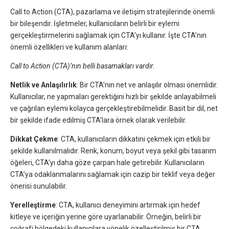
Call to Action (CTA), pazarlama ve iletişim stratejilerinde önemli
bir bileşendir. İşletmeler, kullanıcıların belirli bir eylemi
gerçekleştirmelerini sağlamak için CTA’yı kullanır. İşte CTA’nın
önemli özellikleri ve kullanım alanları:
Call to Action (CTA)’nın belli basamakları vardır.
Netlik ve Anlaşılırlık
: Bir CTA’nın net ve anlaşılır olması önemlidir.
Kullanıcılar, ne yapmaları gerektiğini hızlı bir şekilde anlayabilmeli
ve çağrılan eylemi kolayca gerçekleştirebilmelidir. Basit bir dil, net
bir şekilde ifade edilmiş CTA’lara örnek olarak verilebilir.
Dikkat Çekme
: CTA, kullanıcıların dikkatini çekmek için etkili bir
şekilde kullanılmalıdır. Renk, konum, boyut veya şekil gibi tasarım
öğeleri, CTA’yı daha göze çarpan hale getirebilir. Kullanıcıların
CTA’ya odaklanmalarını sağlamak için cazip bir teklif veya değer
önerisi sunulabilir.
Yerelleştirme
: CTA, kullanıcı deneyimini artırmak için hedef
kitleye ve içeriğin yerine göre uyarlanabilir. Örneğin, belirli bir
coğrafi bölgedeki kullanıcılara yönelik özelleştirilmiş bir CTA,