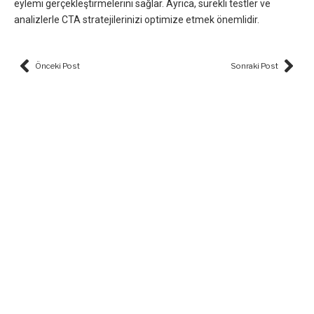
eylemi gerçekleştirmelerini sağlar. Ayrıca, sürekli testler ve
analizlerle CTA stratejilerinizi optimize etmek önemlidir.
Prev
Nex
Önceki Post
Sonraki Post