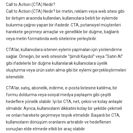
Call to Action (CTA) Nedir?
Call to Action (CTA) Nedir? bir metin, reklam veya web sitesi gibi
bir iletişim aracında kullanılan, kullanıcılara belirli bir eylemde
bulunma çağrısı yapan bir ifadedir. CTA, potansiyel müşterileri
harekete geçirmeyi amaçlar ve genellikle bir düğme, bağlantı
veya metin formatında web sitelerine yerleştirilir.
CTA’lar, kullanıcılara istenen eylemi yapmaları için yönlendirme
sağlar. Örneğin, bir web sitesinde “Şimdi Kaydol” veya “Satın Al”
gibi ifadelerle bir düğme kullanılarak kullanıcılara üyelik
oluşturma veya ürün satın alma gibi bir eylemi gerçekleştirmeleri
istenebilir.
CTA’lar, satış, abonelik, indirme, e-posta listesine katılma, bir
formu doldurma veya sosyal medya paylaşımı gibi çeşitli
hedeflere yönelik olabilir. İyi bir CTA, net, çekici ve kolay anlaşılır
olmalıdır. Ayrıca, kullanıcıların dikkatini kolay bir şekilde çekmeli
ve onları harekete geçirmeye teşvik etmelidir. Başarılı bir CTA,
kullanıcıların dönüşüm oranlarını artırabilir ve hedeflenen
sonuçları elde etmede etkili bir araç olabilir.