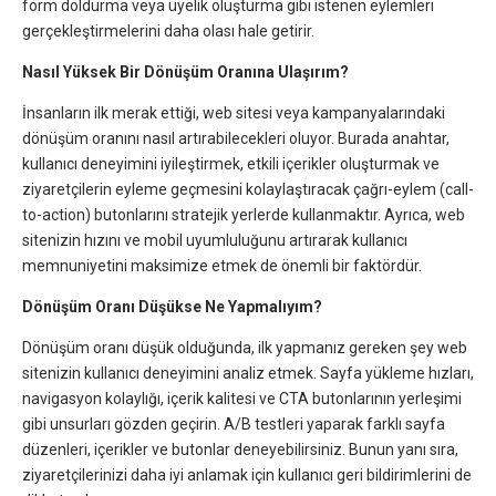
form doldurma veya üyelik oluşturma gibi istenen eylemleri
gerçekleştirmelerini daha olası hale getirir.
Nasıl Yüksek Bir Dönüşüm Oranına Ulaşırım?
İnsanların ilk merak ettiği, web sitesi veya kampanyalarındaki
dönüşüm oranını nasıl artırabilecekleri oluyor. Burada anahtar,
kullanıcı deneyimini iyileştirmek, etkili içerikler oluşturmak ve
ziyaretçilerin eyleme geçmesini kolaylaştıracak çağrı-eylem (call-
to-action) butonlarını stratejik yerlerde kullanmaktır. Ayrıca, web
sitenizin hızını ve mobil uyumluluğunu artırarak kullanıcı
memnuniyetini maksimize etmek de önemli bir faktördür.
Dönüşüm Oranı Düşükse Ne Yapmalıyım?
Dönüşüm oranı düşük olduğunda, ilk yapmanız gereken şey web
sitenizin kullanıcı deneyimini analiz etmek. Sayfa yükleme hızları,
navigasyon kolaylığı, içerik kalitesi ve CTA butonlarının yerleşimi
gibi unsurları gözden geçirin. A/B testleri yaparak farklı sayfa
düzenleri, içerikler ve butonlar deneyebilirsiniz. Bunun yanı sıra,
ziyaretçilerinizi daha iyi anlamak için kullanıcı geri bildirimlerini de