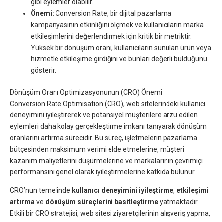
gibi eylemler olabilir.
Önemi:
Conversion Rate, bir dijital pazarlama
kampanyasının etkinliğini ölçmek ve kullanıcıların marka
etkileşimlerini değerlendirmek için kritik bir metriktir.
Yüksek bir dönüşüm oranı, kullanıcıların sunulan ürün veya
hizmetle etkileşime girdiğini ve bunları değerli bulduğunu
gösterir.
Dönüşüm Oranı Optimizasyonunun (CRO) Önemi
Conversion Rate Optimisation (CRO), web sitelerindeki kullanıcı
deneyimini iyileştirerek ve potansiyel müşterilere arzu edilen
eylemleri daha kolay gerçekleştirme imkanı tanıyarak dönüşüm
oranlarını artırma sürecidir. Bu süreç, işletmelerin pazarlama
bütçesinden maksimum verimi elde etmelerine, müşteri
kazanım maliyetlerini düşürmelerine ve markalarının çevrimiçi
performansını genel olarak iyileştirmelerine katkıda bulunur.
CRO’nun temelinde
kullanıcı deneyimini iyileştirme
,
etkileşimi
artırma
ve
dönüşüm süreçlerini basitleştirme
yatmaktadır.
Etkili bir CRO stratejisi, web sitesi ziyaretçilerinin alışveriş yapma,