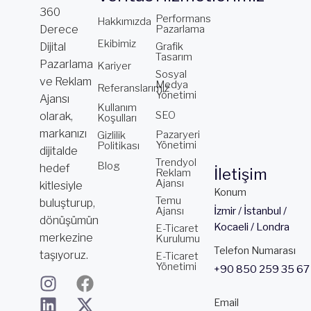
360
Performans
Hakkımızda
Derece
Pazarlama
Ekibimiz
Dijital
Grafik
Tasarım
Pazarlama
Kariyer
Sosyal
ve Reklam
Medya
Referanslarımız
Yönetimi
Ajansı
Kullanım
SEO
olarak,
Koşulları
markanızı
Pazaryeri
Gizlilik
Yönetimi
Politikası
dijitalde
Trendyol
Blog
hedef
İletişim
Reklam
Ajansı
kitlesiyle
Konum
Temu
buluşturup,
Ajansı
İzmir / İstanbul /
dönüşümün
Kocaeli / Londra
E-Ticaret
merkezine
Kurulumu
Telefon Numarası
taşıyoruz.
E-Ticaret
Yönetimi
+90 850 259 35 67
I
L
Y
F
X
T
n
i
o
a
-
i
Email