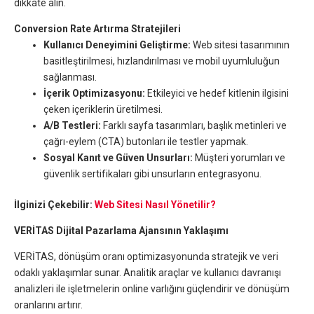
dikkate alın.
Conversion Rate Artırma Stratejileri
Kullanıcı Deneyimini Geliştirme:
Web sitesi tasarımının
basitleştirilmesi, hızlandırılması ve mobil uyumluluğun
sağlanması.
İçerik Optimizasyonu:
Etkileyici ve hedef kitlenin ilgisini
çeken içeriklerin üretilmesi.
A/B Testleri:
Farklı sayfa tasarımları, başlık metinleri ve
çağrı-eylem (CTA) butonları ile testler yapmak.
Sosyal Kanıt ve Güven Unsurları:
Müşteri yorumları ve
güvenlik sertifikaları gibi unsurların entegrasyonu.
İlginizi Çekebilir:
Web Sitesi Nasıl Yönetilir?
VERİTAS Dijital Pazarlama Ajansının Yaklaşımı
VERİTAS, dönüşüm oranı optimizasyonunda stratejik ve veri
odaklı yaklaşımlar sunar. Analitik araçlar ve kullanıcı davranışı
analizleri ile işletmelerin online varlığını güçlendirir ve dönüşüm
oranlarını artırır.