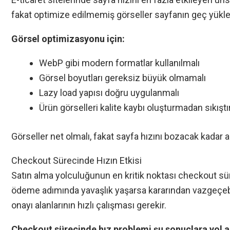
fakat optimize edilmemiş görseller sayfanın geç yükle
Görsel optimizasyonu için:
WebP gibi modern formatlar kullanılmalı
Görsel boyutları gereksiz büyük olmamalı
Lazy load yapısı doğru uygulanmalı
Ürün görselleri kalite kaybı oluşturmadan sıkıştır
Görseller net olmalı, fakat sayfa hızını bozacak kadar a
Checkout Sürecinde Hızın Etkisi
Satın alma yolculuğunun en kritik noktası checkout sür
ödeme adımında yavaşlık yaşarsa kararından vazgeçebili
onayı alanlarının hızlı çalışması gerekir.
Checkout sürecinde hız problemi şu sonuçlara yol aç