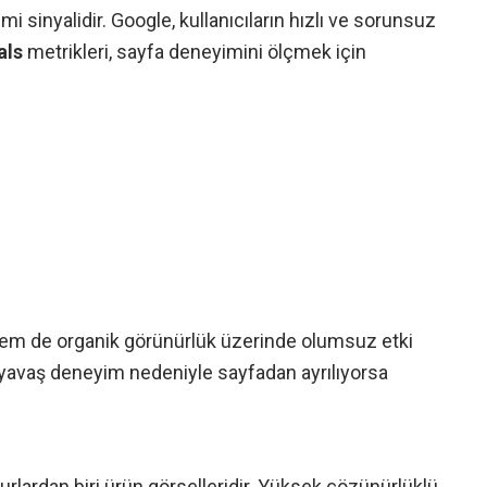
i sinyalidir. Google, kullanıcıların hızlı ve sorunsuz
als
metrikleri, sayfa deneyimini ölçmek için
r hem de organik görünürlük üzerinde olumsuz etki
cı yavaş deneyim nedeniyle sayfadan ayrılıyorsa
surlardan biri ürün görselleridir. Yüksek çözünürlüklü