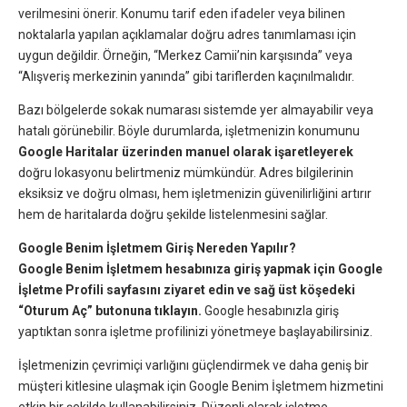
verilmesini önerir. Konumu tarif eden ifadeler veya bilinen
noktalarla yapılan açıklamalar doğru adres tanımlaması için
uygun değildir. Örneğin,
“Merkez Camii’nin karşısında”
veya
“Alışveriş merkezinin yanında”
gibi tariflerden kaçınılmalıdır.
Bazı bölgelerde sokak numarası sistemde yer almayabilir veya
hatalı görünebilir. Böyle durumlarda, işletmenizin konumunu
Google Haritalar üzerinden manuel olarak işaretleyerek
doğru lokasyonu belirtmeniz mümkündür. Adres bilgilerinin
eksiksiz ve doğru olması, hem işletmenizin güvenilirliğini artırır
hem de haritalarda doğru şekilde listelenmesini sağlar.
Google Benim İşletmem Giriş Nereden Yapılır?
Google Benim İşletmem hesabınıza giriş yapmak için Google
İşletme Profili sayfasını ziyaret edin ve sağ üst köşedeki
“Oturum Aç” butonuna tıklayın.
Google hesabınızla giriş
yaptıktan sonra işletme profilinizi yönetmeye başlayabilirsiniz.
İşletmenizin çevrimiçi varlığını güçlendirmek ve daha geniş bir
müşteri kitlesine ulaşmak için Google Benim İşletmem hizmetini
etkin bir şekilde kullanabilirsiniz. Düzenli olarak işletme