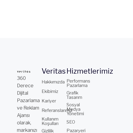
Veritas
Hizmetlerimiz
360
Performans
Hakkımızda
Derece
Pazarlama
Ekibimiz
Dijital
Grafik
Tasarım
Pazarlama
Kariyer
Sosyal
ve Reklam
Medya
Referanslarımız
Yönetimi
Ajansı
Kullanım
SEO
olarak,
Koşulları
markanızı
Pazaryeri
Gizlilik