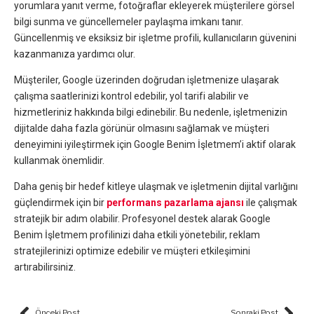
yorumlara yanıt verme, fotoğraflar ekleyerek müşterilere görsel
bilgi sunma ve güncellemeler paylaşma imkanı tanır.
Güncellenmiş ve eksiksiz bir işletme profili, kullanıcıların güvenini
kazanmanıza yardımcı olur.
Müşteriler, Google üzerinden doğrudan işletmenize ulaşarak
çalışma saatlerinizi kontrol edebilir, yol tarifi alabilir ve
hizmetleriniz hakkında bilgi edinebilir. Bu nedenle, işletmenizin
dijitalde daha fazla görünür olmasını sağlamak ve müşteri
deneyimini iyileştirmek için Google Benim İşletmem’i aktif olarak
kullanmak önemlidir.
Daha geniş bir hedef kitleye ulaşmak ve işletmenin dijital varlığını
güçlendirmek için bir
performans pazarlama ajansı
ile çalışmak
stratejik bir adım olabilir. Profesyonel destek alarak Google
Benim İşletmem profilinizi daha etkili yönetebilir, reklam
stratejilerinizi optimize edebilir ve müşteri etkileşimini
artırabilirsiniz.
Prev
Nex
Önceki Post
Sonraki Post