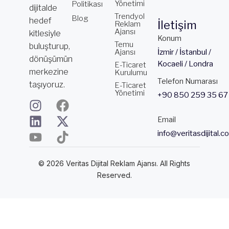
Yönetimi
Politikası
dijitalde
Trendyol
Blog
hedef
İletişim
Reklam
Ajansı
kitlesiyle
Konum
Temu
buluşturup,
Ajansı
İzmir / İstanbul /
dönüşümün
Kocaeli / Londra
E-Ticaret
merkezine
Kurulumu
Telefon Numarası
taşıyoruz.
E-Ticaret
Yönetimi
+90 850 259 35 67
I
L
Y
F
X
T
n
i
o
a
-
i
Email
s
n
u
c
t
k
info@veritasdijital.c
t
k
t
e
w
t
a
e
u
b
i
o
© 2026 Veritas Dijital Reklam Ajansı. All Rights
g
d
b
o
t
k
Reserved.
r
i
e
o
t
a
n
k
e
m
r