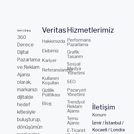
Veritas
Hizmetlerimiz
360
Performans
Hakkımızda
Derece
Pazarlama
Ekibimiz
Dijital
Grafik
Tasarım
Pazarlama
Kariyer
Sosyal
ve Reklam
Medya
Referanslarımız
Yönetimi
Ajansı
Kullanım
SEO
olarak,
Koşulları
markanızı
Pazaryeri
Gizlilik
Yönetimi
Politikası
dijitalde
Trendyol
Blog
hedef
İletişim
Reklam
Ajansı
kitlesiyle
Konum
Temu
buluşturup,
Ajansı
İzmir / İstanbul /
dönüşümün
Kocaeli / Londra
E-Ticaret