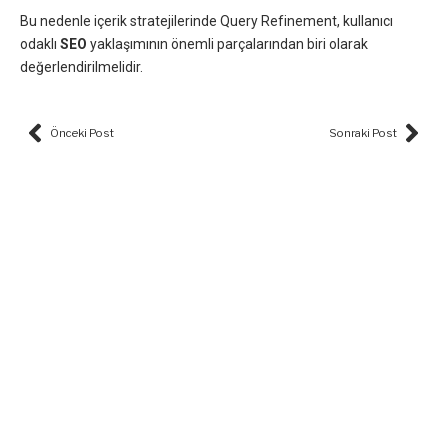
Bu nedenle içerik stratejilerinde Query Refinement, kullanıcı
odaklı
SEO
yaklaşımının önemli parçalarından biri olarak
değerlendirilmelidir.
Prev
Nex
Önceki Post
Sonraki Post