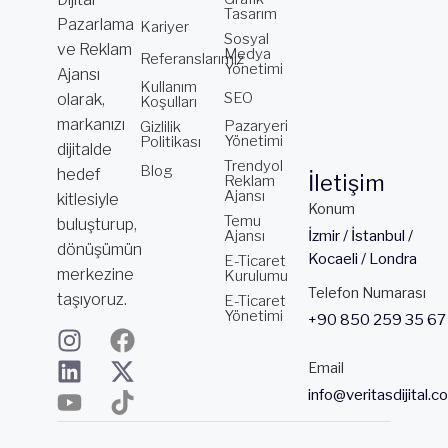
Tasarım
Pazarlama
Kariyer
Sosyal
ve Reklam
Medya
Referanslarımız
Yönetimi
Ajansı
Kullanım
SEO
olarak,
Koşulları
markanızı
Pazaryeri
Gizlilik
Yönetimi
Politikası
dijitalde
Trendyol
Blog
hedef
İletişim
Reklam
Ajansı
kitlesiyle
Konum
Temu
buluşturup,
Ajansı
İzmir / İstanbul /
dönüşümün
Kocaeli / Londra
E-Ticaret
merkezine
Kurulumu
Telefon Numarası
taşıyoruz.
E-Ticaret
Yönetimi
+90 850 259 35 67
I
L
Y
F
X
T
n
i
o
a
-
i
Email
s
n
u
c
t
k
info@veritasdijital.c
t
k
t
e
w
t
a
e
u
b
i
o