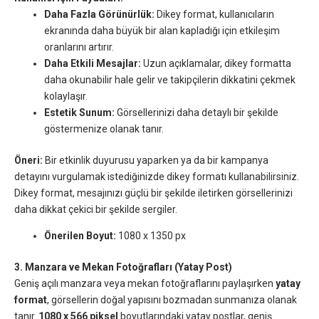
Daha Fazla Görünürlük:
Dikey format, kullanıcıların
ekranında daha büyük bir alan kapladığı için etkileşim
oranlarını artırır.
Daha Etkili Mesajlar:
Uzun açıklamalar, dikey formatta
daha okunabilir hale gelir ve takipçilerin dikkatini çekmek
kolaylaşır.
Estetik Sunum:
Görsellerinizi daha detaylı bir şekilde
göstermenize olanak tanır.
Öneri:
Bir etkinlik duyurusu yaparken ya da bir kampanya
detayını vurgulamak istediğinizde dikey formatı kullanabilirsiniz.
Dikey format, mesajınızı güçlü bir şekilde iletirken görsellerinizi
daha dikkat çekici bir şekilde sergiler.
Önerilen Boyut:
1080 x 1350 px
3. Manzara ve Mekan Fotoğrafları (Yatay Post)
Geniş açılı manzara veya mekan fotoğraflarını paylaşırken
yatay
format
, görsellerin doğal yapısını bozmadan sunmanıza olanak
tanır.
1080 x 566 piksel
boyutlarındaki yatay postlar, geniş