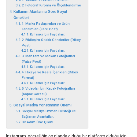
2. Fotoğraf Kırpma ve Ölçeklendirme
Kullanım Alanlarına Göre Boyut
Örnekleri
1. Marka Paylaşımları ve Ürün
Tanıtımları (Kare Post)
Kullanıcı İçin Faydaları:
2. Etkileşim Odaklı Gönderiler (Dikey
Post)
Kullanıcı İçin Faydaları:
3. Manzara ve Mekan Fotoğrafları
(Yatay Post)
Kullanıcı İçin Faydaları:
4. Hikaye ve Reels İçerikleri (Dikey
Format)
Kullanıcı İçin Faydaları:
5. Videolar İçin Kapak Fotoğrafları
(Kapak Görseli)
Kullanıcı İçin Faydaları:
Sosyal Medya Yönetiminin Önemi
Sosyal Medya Uzman Desteği ile
Sağlanan Avantajlar:
Bir Adım Öne Çıkın!
Instagram, görselliğin ön planda olduğu bir platform olduğu için