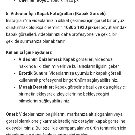
Önerilen Boyut:
1080 x 1920 px
5. Videolar İçin Kapak Fotoğrafları (Kapak Görseli)
Instagram’da videolarınızın dikkat çekmesi için görsel bir önyüz
oluşturmak oldukça önemlidir.
1080 x 1920 piksel
boyutlarındaki
kapak görselleri, videolarınızı daha profesyonel ve çekici bir
şekilde sunmanıza olanak tanır.
Kullanıcı İçin Faydaları:
Videonun Önizlemesi:
Kapak görselleri, videonuz
hakkında ilk izlenimi verir ve kullanıcıların ilgisini çeker.
Estetik Sunum:
Videolarınıza uyumlu bir kapak görseli
kullanarak profesyonel bir görünüm sağlayabilirsiniz.
Mesajı Destekler:
Kapak görseline başlık ya da açıklayıcı
bir metin ekleyerek izleyicilerin ne bekleyeceğini
bilmelerini sağlayabilirsiniz.
Öneri:
Videolarınızın başlıklarını, markanıza ait sloganları veya
görsel olarak öne çıkarmak istediğiniz detayları kapak görseline
ekleyebilirsiniz. Bu, özellikle kampanyalar ve ürün tanıtımları için
videolarınızın daha fazla izlenmesini sağlar.