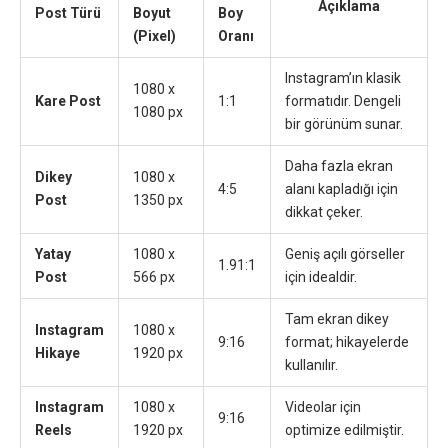
Açıklama
Post Türü
Boyut
Boy
(Pixel)
Oranı
Instagram’ın klasik
1080 x
Kare Post
1:1
formatıdır. Dengeli
1080 px
bir görünüm sunar.
Daha fazla ekran
Dikey
1080 x
4:5
alanı kapladığı için
Post
1350 px
dikkat çeker.
Yatay
1080 x
Geniş açılı görseller
1.91:1
Post
566 px
için idealdir.
Tam ekran dikey
Instagram
1080 x
9:16
format; hikayelerde
Hikaye
1920 px
kullanılır.
Instagram
1080 x
Videolar için
9:16
Reels
1920 px
optimize edilmiştir.