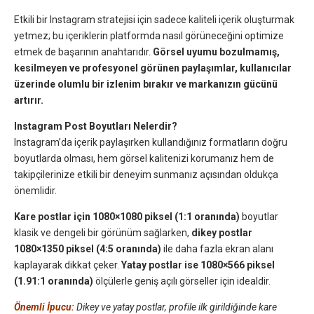
Etkili bir Instagram stratejisi için sadece kaliteli içerik oluşturmak
yetmez; bu içeriklerin platformda nasıl görüneceğini optimize
etmek de başarının anahtarıdır.
Görsel uyumu bozulmamış,
kesilmeyen ve profesyonel görünen paylaşımlar, kullanıcılar
üzerinde olumlu bir izlenim bırakır ve markanızın gücünü
artırır.
Instagram Post Boyutları Nelerdir?
Instagram’da içerik paylaşırken kullandığınız formatların doğru
boyutlarda olması, hem görsel kalitenizi korumanız hem de
takipçilerinize etkili bir deneyim sunmanız açısından oldukça
önemlidir.
Kare postlar için 1080×1080 piksel (1:1 oranında)
boyutlar
klasik ve dengeli bir görünüm sağlarken,
dikey postlar
1080×1350 piksel (4:5 oranında)
ile daha fazla ekran alanı
kaplayarak dikkat çeker.
Yatay postlar ise 1080×566 piksel
(1.91:1 oranında)
ölçülerle geniş açılı görseller için idealdir.
Önemli İpucu:
Dikey ve yatay postlar, profile ilk girildiğinde kare