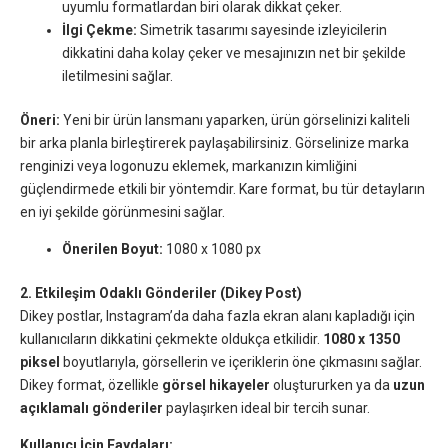
uyumlu formatlardan biri olarak dikkat çeker.
İlgi Çekme:
Simetrik tasarımı sayesinde izleyicilerin
dikkatini daha kolay çeker ve mesajınızın net bir şekilde
iletilmesini sağlar.
Öneri:
Yeni bir ürün lansmanı yaparken, ürün görselinizi kaliteli
bir arka planla birleştirerek paylaşabilirsiniz. Görselinize marka
renginizi veya logonuzu eklemek, markanızın kimliğini
güçlendirmede etkili bir yöntemdir. Kare format, bu tür detayların
en iyi şekilde görünmesini sağlar.
Önerilen Boyut:
1080 x 1080 px
2. Etkileşim Odaklı Gönderiler (Dikey Post)
Dikey postlar, Instagram’da daha fazla ekran alanı kapladığı için
kullanıcıların dikkatini çekmekte oldukça etkilidir.
1080 x 1350
piksel
boyutlarıyla, görsellerin ve içeriklerin öne çıkmasını sağlar.
Dikey format, özellikle
görsel hikayeler
oluştururken ya da
uzun
açıklamalı gönderiler
paylaşırken ideal bir tercih sunar.
Kullanıcı İçin Faydaları: