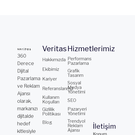
Veritas
Hizmetlerimiz
360
Performans
Hakkımızda
Derece
Pazarlama
Ekibimiz
Dijital
Grafik
Tasarım
Pazarlama
Kariyer
Sosyal
ve Reklam
Medya
Referanslarımız
Yönetimi
Ajansı
Kullanım
SEO
olarak,
Koşulları
markanızı
Pazaryeri
Gizlilik
Yönetimi
Politikası
dijitalde
Trendyol
Blog
hedef
İletişim
Reklam
Ajansı
kitlesiyle
Konum