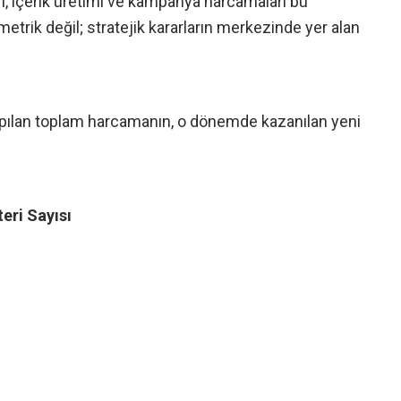
eri, içerik üretimi ve kampanya harcamaları bu
metrik değil; stratejik kararların merkezinde yer alan
yapılan toplam harcamanın, o dönemde kazanılan yeni
eri Sayısı