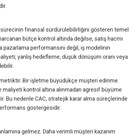
ir.
ürecinin finansal sürdürülebilirliğini gösteren temel
harcanan bütçe kontrol altında değilse, satış hacmi
ızca pazarlama performansını değil, iş modelinin
maliyeti; yanlış hedefleme, düşük dönüşüm oranı veya
bilir.
r metriktir. Bir işletme büyüdükçe müşteri edinme
e maliyeti kontrol altına alınmadan agresif büyüme
bilir. Bu nedenle CAC, stratejik karar alma süreçlerinde
performans göstergesidir.
anlamına gelmez. Daha verimli müşteri kazanım