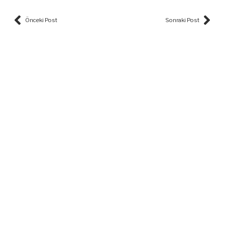
Prev
Nex
Önceki Post
Sonraki Post