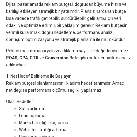
Dijital pazarlamada reklam bütçesi, doğrudan büyüme hızını ve
karlılığı etkileyen stratejik bir yatırımdır. Plansız harcanan bütçe
kısa vadede trafik getirebilir; sürdürülebilir gelir artışı için veri
odaklı ve optimize edilmiş bir yaklaşım gerekir. Reklam bütçesini
verimli kullanmak; doğru hedefleme, performans analizi,
dönüşüm optimizasyonu ve stratejik planlama ile mümkündür.
Reklam performansı yalnızca tıklama sayısı ile değerlendirilmez.
ROAS
,
CPA
,
CTR
ve
Conversion Rate
gibi metrikler birlikte analiz
edilmelidir.
1. Net Hedef Belirleme ile Başlayın
Reklam bütçesi planlamasının ilk adımı hedef tanımıdır. Amaç
net değilse performans ölçümü sağlıklı yapılamaz.
Olası Hedefler:
Satış artırma
Lead toplama
Marka bilinirliği oluşturma
Web sitesi trafiği artırma
Uygulama indirme