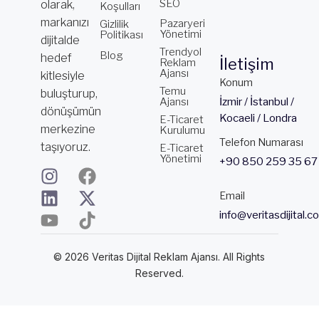
SEO
olarak,
Koşulları
markanızı
Pazaryeri
Gizlilik
Yönetimi
Politikası
dijitalde
Trendyol
Blog
hedef
İletişim
Reklam
Ajansı
kitlesiyle
Konum
Temu
buluşturup,
Ajansı
İzmir / İstanbul /
dönüşümün
Kocaeli / Londra
E-Ticaret
merkezine
Kurulumu
Telefon Numarası
taşıyoruz.
E-Ticaret
Yönetimi
+90 850 259 35 67
I
L
Y
F
X
T
n
i
o
a
-
i
Email
s
n
u
c
t
k
info@veritasdijital.c
t
k
t
e
w
t
a
e
u
b
i
o
© 2026 Veritas Dijital Reklam Ajansı. All Rights
g
d
b
o
t
k
Reserved.
r
i
e
o
t
a
n
k
e
m
r