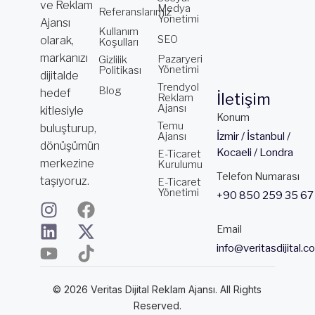
ve Reklam
Medya
Referanslarımız
Yönetimi
Ajansı
Kullanım
SEO
olarak,
Koşulları
markanızı
Pazaryeri
Gizlilik
Yönetimi
Politikası
dijitalde
Trendyol
Blog
hedef
İletişim
Reklam
Ajansı
kitlesiyle
Konum
Temu
buluşturup,
Ajansı
İzmir / İstanbul /
dönüşümün
Kocaeli / Londra
E-Ticaret
merkezine
Kurulumu
Telefon Numarası
taşıyoruz.
E-Ticaret
Yönetimi
+90 850 259 35 67
I
L
Y
F
X
T
n
i
o
a
-
i
Email
s
n
u
c
t
k
info@veritasdijital.c
t
k
t
e
w
t
a
e
u
b
i
o
© 2026 Veritas Dijital Reklam Ajansı. All Rights
g
d
b
o
t
k
Reserved.
r
i
e
o
t