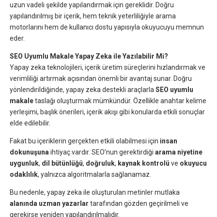
uzun vadeli şekilde yapılandırmak için gereklidir. Doğru
yapılandırılmış bir içerik, hem teknik yeterliliğiyle arama
motorlarını hem de kullanıcı dostu yapısıyla okuyucuyu memnun
eder.
SEO Uyumlu Makale Yapay Zeka ile Yazılabilir Mi?
Yapay zeka teknolojileri, içerik üretim süreçlerini hızlandırmak ve
verimliliği artırmak açısından önemli bir avantaj sunar. Doğru
yönlendirildiğinde, yapay zeka destekli araçlarla
SEO uyumlu
makale
taslağı oluşturmak mümkündür. Özellikle anahtar kelime
yerleşimi, başlık önerileri, içerik akışı gibi konularda etkili sonuçlar
elde edilebilir.
Fakat bu içeriklerin gerçekten etkili olabilmesi için
insan
dokunuşuna
ihtiyaç vardır. SEO’nun gerektirdiği
arama niyetine
uygunluk
,
dil bütünlüğü
,
doğruluk
,
kaynak kontrolü
ve
okuyucu
odaklılık
, yalnızca algoritmalarla sağlanamaz.
Bu nedenle, yapay zeka ile oluşturulan metinler mutlaka
alanında uzman yazarlar
tarafından gözden geçirilmeli ve
gerekirse yeniden yapılandırılmalıdır.