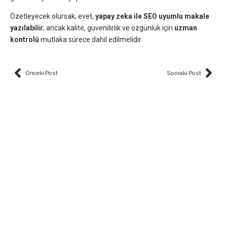
Özetleyecek olursak; evet,
yapay zeka ile SEO uyumlu makale
yazılabilir
; ancak kalite, güvenilirlik ve özgünlük için
uzman
kontrolü
mutlaka sürece dahil edilmelidir.
Prev
Nex
Önceki Post
Sonraki Post