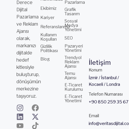
Derece
Pazarlama
Ekibimiz
Dijital
Grafik
Tasarım
Pazarlama
Kariyer
Sosyal
ve Reklam
Medya
Referanslarımız
Yönetimi
Ajansı
Kullanım
SEO
olarak,
Koşulları
markanızı
Pazaryeri
Gizlilik
Yönetimi
Politikası
dijitalde
Trendyol
Blog
hedef
İletişim
Reklam
Ajansı
kitlesiyle
Konum
Temu
buluşturup,
Ajansı
İzmir / İstanbul /
dönüşümün
Kocaeli / Londra
E-Ticaret
merkezine
Kurulumu
Telefon Numarası
taşıyoruz.
E-Ticaret
Yönetimi
+90 850 259 35 67
I
L
Y
F
X
T
n
i
o
a
-
i
Email
s
n
u
c
t
k
info@veritasdijital.c