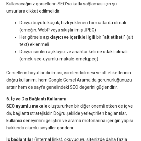
Kullanacağınız görsellerin SEO’ya katkı sağlaması için şu
unsurlara dikkat edilmelidir:
Dosya boyutu küçük, hızlı yüklenen formatlarda olmalı
(örneğin: WebP veya sıkıştırılmış JPEG)
Her görsele
açıklayıcı ve içerikle ilgili
bir
“alt etiketi”
(alt
text) eklenmeli
Dosya isimleri açıklayıcı ve anahtar kelime odaklı olmalı
(örnek: seo-uyumlu-makale-ornek.jpeg)
Görsellerin boyutlandırılması, isimlendirilmesi ve alt etiketlerinin
doğru kullanımı, hem Google Görsel Arama’da görünürlüğünüzü
artırır hem de sayfa genelindeki SEO değerini güçlendirir.
6. İç ve Dış Bağlantı Kullanımı
SEO uyumlu makale
oluştururken bir diğer önemli etken de iç ve
dış bağlantı stratejisidir. Doğru şekilde yerleştirilen bağlantılar,
kullanıcı deneyimini geliştirir ve arama motorlarına içeriğin yapısı
hakkında olumlu sinyaller gönderir.
İç bağlantılar
(internal links), okuyucuyu sitenizde daha fazla