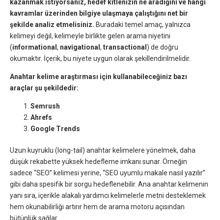
kazanmak istiyorsanız, hedef kitlenizin ne aradığını ve hangi
kavramlar üzerinden bilgiye ulaşmaya çalıştığını net bir
şekilde analiz etmelisiniz.
Buradaki temel amaç, yalnızca
kelimeyi değil, kelimeyle birlikte gelen arama niyetini
(
informational
,
navigational
,
transactional
) de doğru
okumaktır. İçerik, bu niyete uygun olarak şekillendirilmelidir.
Anahtar kelime araştırması için kullanabileceğiniz bazı
araçlar şu şekildedir:
Semrush
Ahrefs
Google Trends
Uzun kuyruklu (long-tail) anahtar kelimelere yönelmek, daha
düşük rekabette yüksek hedefleme imkanı sunar. Örneğin
sadece “SEO” kelimesi yerine, “SEO uyumlu makale nasıl yazılır”
gibi daha spesifik bir sorgu hedeflenebilir. Ana anahtar kelimenin
yanı sıra, içerikle alakalı yardımcı kelimelerle metni desteklemek
hem okunabilirliği artırır hem de arama motoru açısından
bütünlük sağlar.