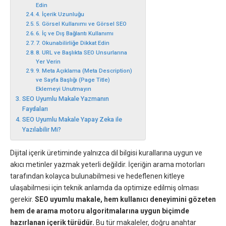
Edin
4. İçerik Uzunluğu
5. Görsel Kullanımı ve Görsel SEO
6. İç ve Dış Bağlantı Kullanımı
7. Okunabilirliğe Dikkat Edin
8. URL ve Başlıkta SEO Unsurlarına
Yer Verin
9. Meta Açıklama (Meta Description)
ve Sayfa Başlığı (Page Title)
Eklemeyi Unutmayın
SEO Uyumlu Makale Yazmanın
Faydaları
SEO Uyumlu Makale Yapay Zeka ile
Yazılabilir Mi?
Dijital içerik üretiminde yalnızca dil bilgisi kurallarına uygun ve
akıcı metinler yazmak yeterli değildir. İçeriğin arama motorları
tarafından kolayca bulunabilmesi ve hedeflenen kitleye
ulaşabilmesi için teknik anlamda da optimize edilmiş olması
gerekir.
SEO uyumlu makale, hem kullanıcı deneyimini gözeten
hem de arama motoru algoritmalarına uygun biçimde
hazırlanan içerik türüdür.
Bu tür makaleler, doğru anahtar