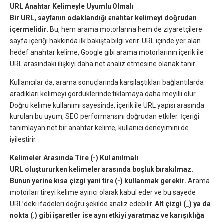
URL Anahtar Kelimeyle Uyumlu Olmalı
Bir URL, sayfanın odaklandığı anahtar kelimeyi doğrudan
içermelidir
. Bu, hem arama motorlarına hem de ziyaretçilere
sayfa içeriği hakkında ilk bakışta bilgi verir. URL içinde yer alan
hedef anahtar kelime, Google gibi arama motorlarının içerik ile
URL arasındaki ilişkiyi daha net analiz etmesine olanak tanır.
Kullanıcılar da, arama sonuçlarında karşılaştıkları bağlantılarda
aradıkları kelimeyi gördüklerinde tıklamaya daha meyilli olur.
Doğru kelime kullanımı sayesinde, içerik ile URL yapısı arasında
kurulan bu uyum, SEO performansını doğrudan etkiler. İçeriği
tanımlayan net bir anahtar kelime, kullanıcı deneyimini de
iyileştirir.
Kelimeler Arasında Tire (-) Kullanılmalı
URL oluştururken kelimeler arasında boşluk bırakılmaz.
Bunun yerine kısa çizgi yani tire (-) kullanmak gerekir.
Arama
motorları tireyi kelime ayırıcı olarak kabul eder ve bu sayede
URL’deki ifadeleri doğru şekilde analiz edebilir.
Alt çizgi (_) ya da
nokta (.) gibi işaretler ise aynı etkiyi yaratmaz ve karışıklığa