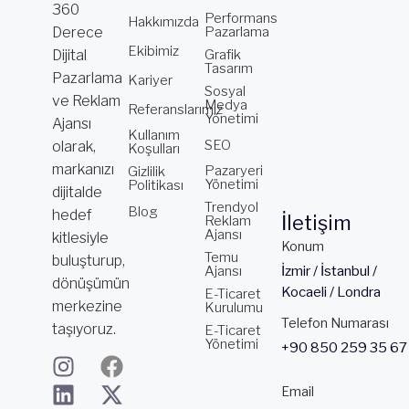
360
Performans
Hakkımızda
Derece
Pazarlama
Ekibimiz
Dijital
Grafik
Tasarım
Pazarlama
Kariyer
Sosyal
ve Reklam
Medya
Referanslarımız
Yönetimi
Ajansı
Kullanım
SEO
olarak,
Koşulları
markanızı
Pazaryeri
Gizlilik
Yönetimi
Politikası
dijitalde
Trendyol
Blog
hedef
İletişim
Reklam
Ajansı
kitlesiyle
Konum
Temu
buluşturup,
Ajansı
İzmir / İstanbul /
dönüşümün
Kocaeli / Londra
E-Ticaret
merkezine
Kurulumu
Telefon Numarası
taşıyoruz.
E-Ticaret
Yönetimi
+90 850 259 35 67
I
L
Y
F
X
T
n
i
o
a
-
i
Email