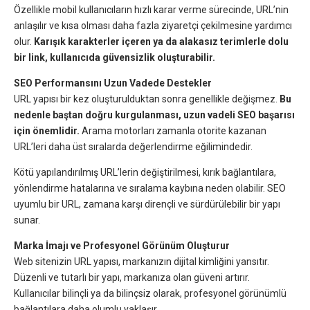
Özellikle mobil kullanıcıların hızlı karar verme sürecinde, URL’nin
anlaşılır ve kısa olması daha fazla ziyaretçi çekilmesine yardımcı
olur.
Karışık karakterler içeren ya da alakasız terimlerle dolu
bir link, kullanıcıda güvensizlik oluşturabilir.
SEO Performansını Uzun Vadede Destekler
URL yapısı bir kez oluşturulduktan sonra genellikle değişmez.
Bu
nedenle baştan doğru kurgulanması, uzun vadeli SEO başarısı
için önemlidir.
Arama motorları zamanla otorite kazanan
URL’leri daha üst sıralarda değerlendirme eğilimindedir.
Kötü yapılandırılmış URL’lerin değiştirilmesi, kırık bağlantılara,
yönlendirme hatalarına ve sıralama kaybına neden olabilir. SEO
uyumlu bir URL, zamana karşı dirençli ve sürdürülebilir bir yapı
sunar.
Marka İmajı ve Profesyonel Görünüm Oluşturur
Web sitenizin URL yapısı, markanızın dijital kimliğini yansıtır.
Düzenli ve tutarlı bir yapı, markanıza olan güveni artırır.
Kullanıcılar bilinçli ya da bilinçsiz olarak, profesyonel görünümlü
bağlantılara daha olumlu yaklaşır.