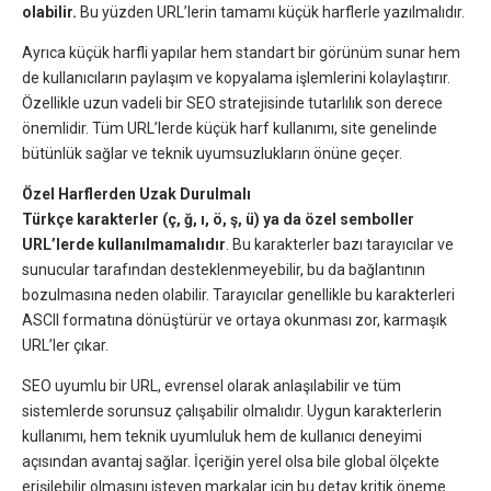
olabilir.
Bu yüzden URL’lerin tamamı küçük harflerle yazılmalıdır.
Ayrıca küçük harfli yapılar hem standart bir görünüm sunar hem
de kullanıcıların paylaşım ve kopyalama işlemlerini kolaylaştırır.
Özellikle uzun vadeli bir SEO stratejisinde tutarlılık son derece
önemlidir. Tüm URL’lerde küçük harf kullanımı, site genelinde
bütünlük sağlar ve teknik uyumsuzlukların önüne geçer.
Özel Harflerden Uzak Durulmalı
Türkçe karakterler (ç, ğ, ı, ö, ş, ü) ya da özel semboller
URL’lerde kullanılmamalıdır
. Bu karakterler bazı tarayıcılar ve
sunucular tarafından desteklenmeyebilir, bu da bağlantının
bozulmasına neden olabilir. Tarayıcılar genellikle bu karakterleri
ASCII formatına dönüştürür ve ortaya okunması zor, karmaşık
URL’ler çıkar.
SEO uyumlu bir URL, evrensel olarak anlaşılabilir ve tüm
sistemlerde sorunsuz çalışabilir olmalıdır. Uygun karakterlerin
kullanımı, hem teknik uyumluluk hem de kullanıcı deneyimi
açısından avantaj sağlar. İçeriğin yerel olsa bile global ölçekte
erişilebilir olmasını isteyen markalar için bu detay kritik öneme