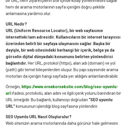
bir URL, hem ziyaretçilerin site içinde kolay yönlenmesini sağlar
hem de arama motorlarının sayfa içeriğini doğru şekilde
anlamasına yardımcı olur.
URL Nedir?
URL (Uniform Resource Locator), bir web sayfasının
internetteki tam adresidir. Kullanıcıların bir internet tarayıcısı
üzerinden belirli bir sayfaya ulaşmasını sağlar. Başka bir
deyişle, bir web sitesindeki herhangi bir içerik, belge ya da
görselin dijital dünyadaki konumunu belirten yönlendirici
bağlantıdır.
Her URL, protokol (https), alan adı (domain) ve yol
(path) gibi temel bileşenlerden oluşur. Bu yapı sayesinde arama
motorları da içeriğin hangi sayfada yer aldığını anlamlandırabilir.
Örneğin,
https://www.ornekorneksite.com/blog/seo-uyumlu-
url
ifadesi; protokolü, alan adını ve ilgili içerik yolunu barındıran bir
URL örneğidir. Bu bağlantı, kullanıcıyı doğrudan
“SEO uyumlu
URL”
konusunun işlendiği blog sayfasına yönlendirir.
SEO Uyumlu URL Nasıl Oluşturulur?
Web sitenizin arama motorlarında daha görünür hale gelmesini