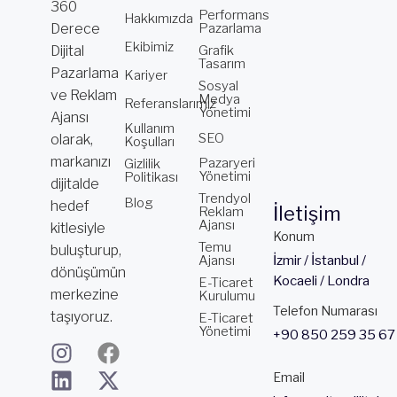
360
Performans
Hakkımızda
Derece
Pazarlama
Ekibimiz
Dijital
Grafik
Tasarım
Pazarlama
Kariyer
Sosyal
ve Reklam
Medya
Referanslarımız
Yönetimi
Ajansı
Kullanım
SEO
olarak,
Koşulları
markanızı
Pazaryeri
Gizlilik
Yönetimi
Politikası
dijitalde
Trendyol
Blog
hedef
İletişim
Reklam
Ajansı
kitlesiyle
Konum
Temu
buluşturup,
Ajansı
İzmir / İstanbul /
dönüşümün
Kocaeli / Londra
E-Ticaret
merkezine
Kurulumu
Telefon Numarası
taşıyoruz.
E-Ticaret
Yönetimi
+90 850 259 35 67
I
L
Y
F
X
T
n
i
o
a
-
i
Email
s
n
u
c
t
k