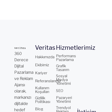
Veritas
Hizmetlerimiz
360
Performans
Hakkımızda
Derece
Pazarlama
Ekibimiz
Dijital
Grafik
Tasarım
Pazarlama
Kariyer
Sosyal
ve Reklam
Medya
Referanslarımız
Yönetimi
Ajansı
Kullanım
SEO
olarak,
Koşulları
markanızı
Pazaryeri
Gizlilik
Yönetimi
Politikası
dijitalde
Trendyol
Blog
hedef
Reklam