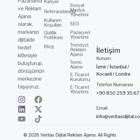
Pazarlama
Kariyer
Sosyal
ve Reklam
Medya
Referanslarımız
Yönetimi
Ajansı
Kullanım
SEO
olarak,
Koşulları
markanızı
Pazaryeri
Gizlilik
Yönetimi
Politikası
dijitalde
Trendyol
Blog
hedef
İletişim
Reklam
Ajansı
kitlesiyle
Konum
Temu
buluşturup,
Ajansı
İzmir / İstanbul /
dönüşümün
Kocaeli / Londra
E-Ticaret
merkezine
Kurulumu
Telefon Numarası
taşıyoruz.
E-Ticaret
Yönetimi
+90 850 259 35 67
I
L
Y
F
X
T
n
i
o
a
-
i
Email
s
n
u
c
t
k
info@veritasdijital.c
t
k
t
e
w
t
a
e
u
b
i
o
© 2026 Veritas Dijital Reklam Ajansı. All Rights
g
d
b
o
t
k