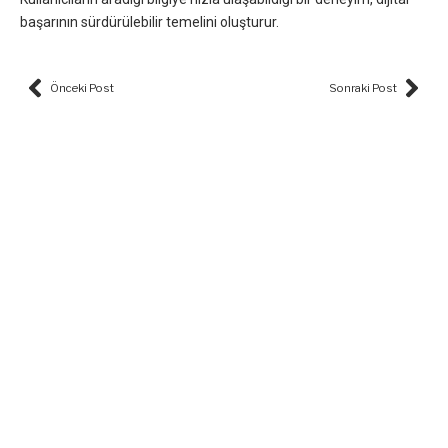
başarının sürdürülebilir temelini oluşturur.
Prev
Nex
Önceki Post
Sonraki Post