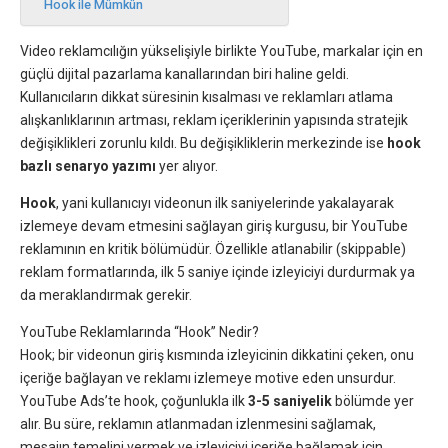
Hook ile Mümkün
Video reklamcılığın yükselişiyle birlikte YouTube, markalar için en
güçlü dijital pazarlama kanallarından biri haline geldi.
Kullanıcıların dikkat süresinin kısalması ve reklamları atlama
alışkanlıklarının artması, reklam içeriklerinin yapısında stratejik
değişiklikleri zorunlu kıldı. Bu değişikliklerin merkezinde ise
hook
bazlı senaryo yazımı
yer alıyor.
Hook
, yani kullanıcıyı videonun ilk saniyelerinde yakalayarak
izlemeye devam etmesini sağlayan giriş kurgusu, bir YouTube
reklamının en kritik bölümüdür. Özellikle atlanabilir (skippable)
reklam formatlarında, ilk 5 saniye içinde izleyiciyi durdurmak ya
da meraklandırmak gerekir.
YouTube Reklamlarında “Hook” Nedir?
Hook; bir videonun giriş kısmında izleyicinin dikkatini çeken, onu
içeriğe bağlayan ve reklamı izlemeye motive eden unsurdur.
YouTube Ads’te hook, çoğunlukla ilk
3-5 saniyelik
bölümde yer
alır. Bu süre, reklamın atlanmadan izlenmesini sağlamak,
mesajın temelini vermek ve izleyiciyi içeriğe bağlamak için