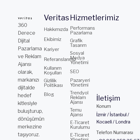
Veritas
Hizmetlerimiz
360
Performans
Hakkımızda
Derece
Pazarlama
Ekibimiz
Dijital
Grafik
Tasarım
Pazarlama
Kariyer
Sosyal
ve Reklam
Medya
Referanslarımız
Yönetimi
Ajansı
Kullanım
SEO
olarak,
Koşulları
markanızı
Pazaryeri
Gizlilik
Yönetimi
Politikası
dijitalde
Trendyol
Blog
hedef
İletişim
Reklam
Ajansı
kitlesiyle
Konum
Temu
buluşturup,
Ajansı
İzmir / İstanbul /
dönüşümün
Kocaeli / Londra
E-Ticaret
merkezine
Kurulumu
Telefon Numarası
taşıyoruz.
E-Ticaret
Yönetimi