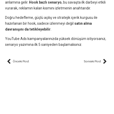
anlamına gelir.
Hook bazlı senaryo
, bu savaşta ilk darbeyi etkili
vurarak, reklamın kalan kısmını izletmenin anahtarıdır.
Doğru hedefleme, güçlü açılış ve stratejik içerik kurgusu ile
hazırlanan bir hook, sadece izlenmeyi değil
satın alma
davranışını da tetikleyebilir
.
YouTube Ads kampanyalarınızda yüksek dönüşüm istiyorsanız,
senaryo yazımına ilk 5 saniyeden başlamalısınız.
Prev
Nex
Önceki Post
Sonraki Post