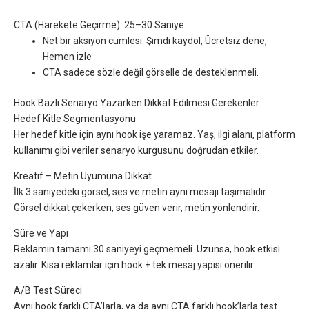
CTA (Harekete Geçirme): 25–30 Saniye
Net bir aksiyon cümlesi: Şimdi kaydol, Ücretsiz dene,
Hemen izle
CTA sadece sözle değil görselle de desteklenmeli.
Hook Bazlı Senaryo Yazarken Dikkat Edilmesi Gerekenler
Hedef Kitle Segmentasyonu
Her hedef kitle için aynı hook işe yaramaz. Yaş, ilgi alanı, platform
kullanımı gibi veriler senaryo kurgusunu doğrudan etkiler.
Kreatif – Metin Uyumuna Dikkat
İlk 3 saniyedeki görsel, ses ve metin aynı mesajı taşımalıdır.
Görsel dikkat çekerken, ses güven verir, metin yönlendirir.
Süre ve Yapı
Reklamın tamamı 30 saniyeyi geçmemeli. Uzunsa, hook etkisi
azalır. Kısa reklamlar için hook + tek mesaj yapısı önerilir.
A/B Test Süreci
Aynı hook farklı CTA’larla, ya da aynı CTA farklı hook’larla test