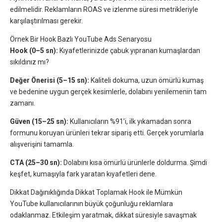
edilmelidir. Reklamların ROAS ve izlenme süresi metrikleriyle
karşılaştırılması gerekir.
Örnek Bir Hook Bazlı YouTube Ads Senaryosu
Hook (0–5 sn):
Kıyafetlerinizde çabuk yıpranan kumaşlardan
sıkıldınız mı?
Değer Önerisi (5–15 sn):
Kaliteli dokuma, uzun ömürlü kumaş
ve bedenine uygun gerçek kesimlerle, dolabını yenilemenin tam
zamanı.
Güven (15–25 sn):
Kullanıcıların %91’i, ilk yıkamadan sonra
formunu koruyan ürünleri tekrar sipariş etti. Gerçek yorumlarla
alışverişini tamamla.
CTA (25–30 sn):
Dolabını kısa ömürlü ürünlerle doldurma. Şimdi
keşfet, kumaşıyla fark yaratan kıyafetleri dene.
Dikkat Dağınıklığında Dikkat Toplamak Hook ile Mümkün
YouTube kullanıcılarının büyük çoğunluğu reklamlara
odaklanmaz. Etkileşim yaratmak, dikkat süresiyle savaşmak