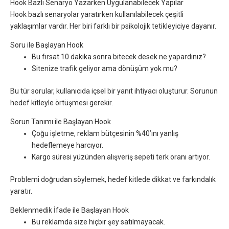
Hook Bazlı Senaryo Yazarken Uygulanabilecek Yapılar
Hook bazlı senaryolar yaratırken kullanılabilecek çeşitli
yaklaşımlar vardır. Her biri farklı bir psikolojik tetikleyiciye dayanır.
Soru ile Başlayan Hook
Bu fırsat 10 dakika sonra bitecek desek ne yapardınız?
Sitenize trafik geliyor ama dönüşüm yok mu?
Bu tür sorular, kullanıcıda içsel bir yanıt ihtiyacı oluşturur. Sorunun
hedef kitleyle örtüşmesi gerekir.
Sorun Tanımı ile Başlayan Hook
Çoğu işletme, reklam bütçesinin %40’ını yanlış
hedeflemeye harcıyor.
Kargo süresi yüzünden alışveriş sepeti terk oranı artıyor.
Problemi doğrudan söylemek, hedef kitlede dikkat ve farkındalık
yaratır.
Beklenmedik İfade ile Başlayan Hook
Bu reklamda size hiçbir şey satılmayacak.