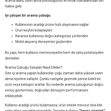
arama alanı, satın alma yolculuğunun en kritik noktalarından biri
haline gelir.
İyi çalışan bir arama çubuğu:
Kullanıcının aradığı ürüne hızlı ulaşmasını sağlar
Ürün keşfini kolaylaştırır
Kararsız kullanıcıyı doğru kategoriye yönlendirir
Mobil alışveriş deneyimini güçlendirir
Bu yapı, hem kullanıcı memnuniyetini hem de satış potansiyelini
destekler.
Arama Çubuğu Satışları Nasıl Etkiler?
Site içi arama yapan kullanıcılar çoğu zaman daha yüksek satın
alma niyetine sahiptir. Çünkü rastgele gezmek yerine belirli bir
ürün veya kategori ararlar. Bu nedenle arama çubuğunun doğru
sonuç göstermesi, doğrudan dönüşüm performansını
etkileyebilir.
Kullanıcı aradığı ürünü bulamazsa, ürün sitede mevcut olsa bile
satın alma gerçekleşmeyebilir. Örneğin kullanıcı
“beyaz gömlek”