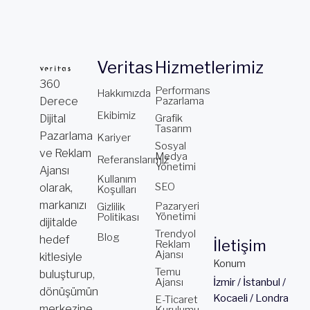
Veritas
Hizmetlerimiz
360
Performans
Hakkımızda
Derece
Pazarlama
Ekibimiz
Dijital
Grafik
Tasarım
Pazarlama
Kariyer
Sosyal
ve Reklam
Medya
Referanslarımız
Yönetimi
Ajansı
Kullanım
SEO
olarak,
Koşulları
markanızı
Pazaryeri
Gizlilik
Yönetimi
Politikası
dijitalde
Trendyol
Blog
hedef
İletişim
Reklam
Ajansı
kitlesiyle
Konum
Temu
buluşturup,
Ajansı
İzmir / İstanbul /
dönüşümün
Kocaeli / Londra
E-Ticaret
merkezine