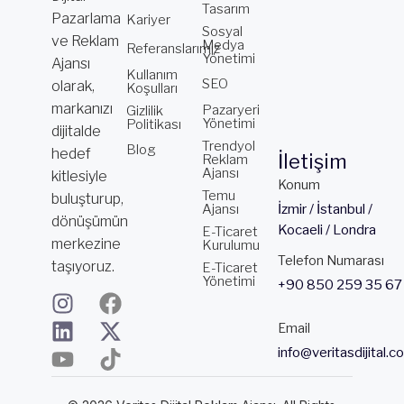
Tasarım
Pazarlama
Kariyer
Sosyal
ve Reklam
Medya
Referanslarımız
Yönetimi
Ajansı
Kullanım
SEO
olarak,
Koşulları
markanızı
Pazaryeri
Gizlilik
Yönetimi
Politikası
dijitalde
Trendyol
Blog
hedef
İletişim
Reklam
Ajansı
kitlesiyle
Konum
Temu
buluşturup,
Ajansı
İzmir / İstanbul /
dönüşümün
Kocaeli / Londra
E-Ticaret
merkezine
Kurulumu
Telefon Numarası
taşıyoruz.
E-Ticaret
Yönetimi
+90 850 259 35 67
I
L
Y
F
X
T
n
i
o
a
-
i
Email
s
n
u
c
t
k
info@veritasdijital.c
t
k
t
e
w
t
a
e
u
b
i
o