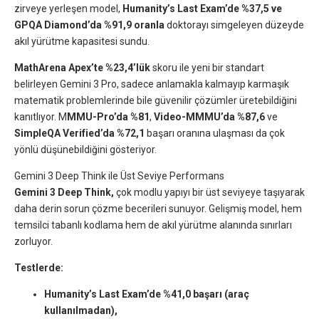
zirveye yerleşen model,
Humanity’s Last Exam’de %37,5 ve
GPQA Diamond’da %91,9 oranla
doktorayı simgeleyen düzeyde
akıl yürütme kapasitesi sundu.
MathArena Apex’te %23,4’lük
skoru ile yeni bir standart
belirleyen Gemini 3 Pro, sadece anlamakla kalmayıp karmaşık
matematik problemlerinde bile güvenilir çözümler üretebildiğini
kanıtlıyor. M
MMU-Pro’da %81
,
Video-MMMU’da %87,6
ve
SimpleQA Verified’da %72,1
başarı oranına ulaşması da çok
yönlü düşünebildiğini gösteriyor.
Gemini 3 Deep Think ile Üst Seviye Performans
Gemini 3 Deep Think,
çok modlu yapıyı bir üst seviyeye taşıyarak
daha derin sorun çözme becerileri sunuyor. Gelişmiş model, hem
temsilci tabanlı kodlama hem de akıl yürütme alanında sınırları
zorluyor.
Testlerde:
Humanity’s Last Exam’de %41,0 başarı (araç
kullanılmadan),