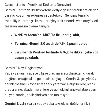
Geliştiriciler İçin Yeni Nesil Kodlama Deneyimi
Gemini 3, sıfırdan üretim yetenekleriyle geliştiricilerin projelerine
yaratıcı çözümler eklemesini destekliyor. Gelişmiş temsilci
modülüyle karmaşık komutları işleyerek dinamik web arayüzleri
tasarlanmasına olanak tanıyor.
WebDev Arena’da 1487 Elo ile liderliği aldı,
Terminal-Bench 2.0 testinde %54,2 puan topladı,
SWE-bench Verified testinde %76,2 ile dikkat çekici bir
başarı yakaladı.
Gemini 3 Neyi Değiştiriyor?
Yapay zekanın sadece bilgiye ulaşma aracı olmaktan çıkarak
düşünce ortağı haline gelmesini sağlayan Gemini 3, çok yönlü ve
derinlemesine işlevselliğiyle fark yaratıyor. Geliştiricilere, içerik
üreticilerine, akademisyenlere ve günlük kullanıcıya hitap eden
bu yeni model, etkileşimi yeniden tanımlıyor.
Gemini 3
, yalnızca bir yapay zeka teknolojisi değil; her fikri