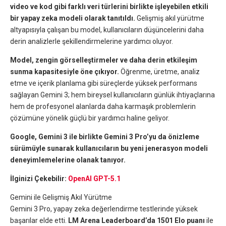
video ve kod gibi farklı veri türlerini birlikte işleyebilen etkili
bir yapay zeka modeli olarak tanıtıldı.
Gelişmiş akıl yürütme
altyapısıyla çalışan bu model, kullanıcıların düşüncelerini daha
derin analizlerle şekillendirmelerine yardımcı oluyor.
Model, zengin görselleştirmeler ve daha derin etkileşim
sunma kapasitesiyle öne çıkıyor.
Öğrenme, üretme, analiz
etme ve içerik planlama gibi süreçlerde yüksek performans
sağlayan Gemini 3; hem bireysel kullanıcıların günlük ihtiyaçlarına
hem de profesyonel alanlarda daha karmaşık problemlerin
çözümüne yönelik güçlü bir yardımcı haline geliyor.
Google, Gemini 3 ile birlikte Gemini 3 Pro’yu da önizleme
sürümüyle sunarak kullanıcıların bu yeni jenerasyon modeli
deneyimlemelerine olanak tanıyor.
İlginizi Çekebilir:
OpenAI GPT-5.1
Gemini ile Gelişmiş Akıl Yürütme
Gemini 3 Pro, yapay zeka değerlendirme testlerinde yüksek
başarılar elde etti.
LM Arena Leaderboard’da 1501 Elo puanı
ile