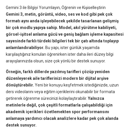
Gemini 3 ile Bilgiyi Yorumlayın, Öğrenin ve Kişiselleştirin
Gemini 3, metin, görüntü, video, ses ve kod gibi pek çok
formatı aynı anda işleyebilecek şekilde tasarlanan gelişmiş
bir çok modlu yapıya sahip. Model, akıl yürütme kabiliyeti,
görsel-işitsel anlama gücü ve geniş bağlam işleme kapasitesi
sayesinde farklı türdeki bilgileri tek bir çatı altında toplayıp
anlamlandırabiliyor.
Bu yapı, ister günlük yaşamda
karşılaştığınız konuları öğrenirken ister daha ileri düzey bilgi
arayışlarınızda olsun, size çok yönlü bir destek sunuyor.
Örneğin, farklı dillerde yazılmış tarifleri çözüp yeniden
düzenleyerek aile tariflerinizi modern bir dijital arşive
dönüştürebilir.
Yeni bir konuyu keşfetmek istediğinizde, uzun
ders videolarını veya eğitim içeriklerini okunabilir bir formata
getirerek öğrenme sürecinizi kolaylaştırabilir.
Yalnızca
metinlerle değil, çok çeşitli formatlarla çalışabildiği için
akademik içerikleri özetlemekten spor performansını
anlamaya yardımcı olacak analizlere kadar pek çok alanda
destek sunuyor.