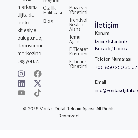
Koşulları
markanızı
Pazaryeri
Gizlilik
Yönetimi
Politikası
dijitalde
Trendyol
Blog
hedef
İletişim
Reklam
Ajansı
kitlesiyle
Konum
Temu
buluşturup,
Ajansı
İzmir / İstanbul /
dönüşümün
Kocaeli / Londra
E-Ticaret
merkezine
Kurulumu
Telefon Numarası
taşıyoruz.
E-Ticaret
Yönetimi
+90 850 259 35 67
I
L
Y
F
X
T
n
i
o
a
-
i
Email
s
n
u
c
t
k
info@veritasdijital.c
t
k
t
e
w
t
a
e
u
b
i
o
© 2026 Veritas Dijital Reklam Ajansı. All Rights
g
d
b
o
t
k
Reserved.
r
i
e
o
t
a
n
k
e
m
r