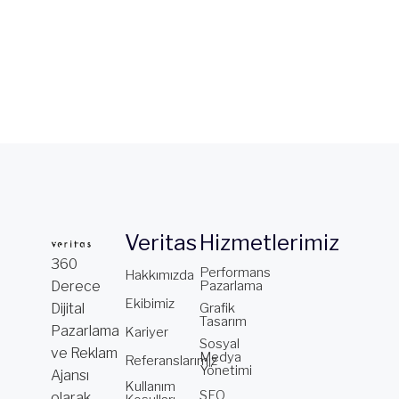
Veritas
Hizmetlerimiz
360
Performans
Hakkımızda
Derece
Pazarlama
Ekibimiz
Dijital
Grafik
Tasarım
Pazarlama
Kariyer
Sosyal
ve Reklam
Medya
Referanslarımız
Yönetimi
Ajansı
Kullanım
SEO
olarak,