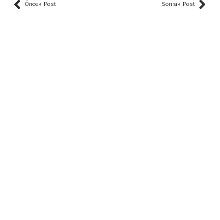
Prev
Nex
Önceki Post
Sonraki Post