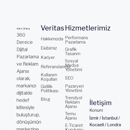
Veritas
Hizmetlerimiz
360
Performans
Hakkımızda
Derece
Pazarlama
Ekibimiz
Dijital
Grafik
Tasarım
Pazarlama
Kariyer
Sosyal
ve Reklam
Medya
Referanslarımız
Yönetimi
Ajansı
Kullanım
SEO
olarak,
Koşulları
markanızı
Pazaryeri
Gizlilik
Yönetimi
Politikası
dijitalde
Trendyol
Blog
hedef
İletişim
Reklam
Ajansı
kitlesiyle
Konum
Temu
buluşturup,
Ajansı
İzmir / İstanbul /
dönüşümün
Kocaeli / Londra
E-Ticaret
merkezine
Kurulumu