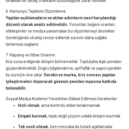
bırakılan bir detay, markanın bütünlüğüne zarar verebilir.
6. Kamuoyu Tepkisini Ölçümleme
Yapılan açıklamaların ve atılan adımların nasıl karşılandığı
düzenli olarak analiz edilmelidir.
Yorumlar, beğeni oranları,
etkileşimler ve medya yansımaları bu ölçümlemeyi destekler.
Gerektiğinde strateji revize edilerek sürecin daha sağlıklı
ilerlemesi sağlanır.
7. Kapanış ve İtibar Onarımı
Kriz sona erdiğinde iletişim bitmemelidir. Toplulukla ilişki yeniden
güçlendirilmelidir. Doğru bilgilendirme, şeffaflık ve yapıcı içerikler
bu süreçte öne çıkar.
Gerekirse marka, kriz sonrası yapılan
iyileştirmeleri duyurarak güvenin yeniden inşasına katkıda
bulunabilir.
Sosyal Medya Krizlerini Yönetirken Dikkat Edilmesi Gerekenler
Hızlı olmak
, ama kontrolü elden bırakmamak
Empati kurmak
, tepki değil çözüm odaklı iletişim kurmak
Tek sesli olmak
, tüm mecralarda tutarlı açıklamalar