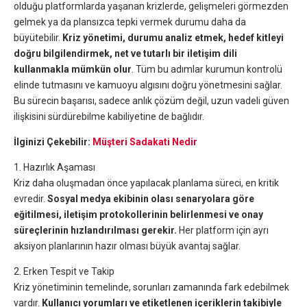
olduğu platformlarda yaşanan krizlerde, gelişmeleri görmezden
gelmek ya da plansızca tepki vermek durumu daha da
büyütebilir.
Kriz yönetimi, durumu analiz etmek, hedef kitleyi
doğru bilgilendirmek, net ve tutarlı bir iletişim dili
kullanmakla mümkün olur
. Tüm bu adımlar kurumun kontrolü
elinde tutmasını ve kamuoyu algısını doğru yönetmesini sağlar.
Bu sürecin başarısı, sadece anlık çözüm değil, uzun vadeli güven
ilişkisini sürdürebilme kabiliyetine de bağlıdır.
İlginizi Çekebilir:
Müşteri Sadakati Nedir
1. Hazırlık Aşaması
Kriz daha oluşmadan önce yapılacak planlama süreci, en kritik
evredir.
Sosyal medya ekibinin olası senaryolara göre
eğitilmesi, iletişim protokollerinin belirlenmesi ve onay
süreçlerinin hızlandırılması gerekir.
Her platform için ayrı
aksiyon planlarının hazır olması büyük avantaj sağlar.
2. Erken Tespit ve Takip
Kriz yönetiminin temelinde, sorunları zamanında fark edebilmek
vardır.
Kullanıcı yorumları ve etiketlenen içeriklerin takibiyle