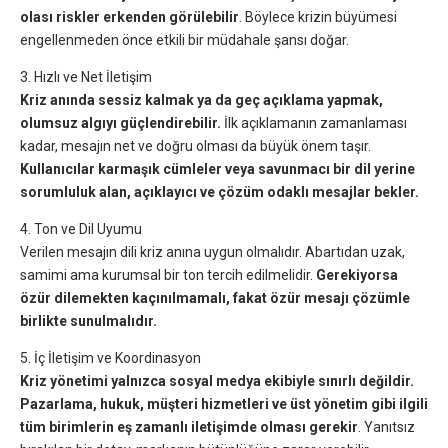
olası riskler erkenden görülebilir
. Böylece krizin büyümesi
engellenmeden önce etkili bir müdahale şansı doğar.
3. Hızlı ve Net İletişim
Kriz anında sessiz kalmak ya da geç açıklama yapmak,
olumsuz algıyı güçlendirebilir.
İlk açıklamanın zamanlaması
kadar, mesajın net ve doğru olması da büyük önem taşır.
Kullanıcılar karmaşık cümleler veya savunmacı bir dil yerine
sorumluluk alan, açıklayıcı ve çözüm odaklı mesajlar bekler.
4. Ton ve Dil Uyumu
Verilen mesajın dili kriz anına uygun olmalıdır. Abartıdan uzak,
samimi ama kurumsal bir ton tercih edilmelidir.
Gerekiyorsa
özür dilemekten kaçınılmamalı, fakat özür mesajı çözümle
birlikte sunulmalıdır.
5. İç İletişim ve Koordinasyon
Kriz yönetimi yalnızca sosyal medya ekibiyle sınırlı değildir.
Pazarlama, hukuk, müşteri hizmetleri ve üst yönetim gibi ilgili
tüm birimlerin eş zamanlı iletişimde olması gerekir
. Yanıtsız