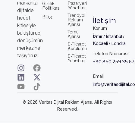
markanızı
Pazaryeri
Gizlilik
Yönetimi
Politikası
dijitalde
Trendyol
Blog
hedef
İletişim
Reklam
Ajansı
kitlesiyle
Konum
Temu
buluşturup,
Ajansı
İzmir / İstanbul /
dönüşümün
Kocaeli / Londra
E-Ticaret
merkezine
Kurulumu
Telefon Numarası
taşıyoruz.
E-Ticaret
Yönetimi
+90 850 259 35 67
I
L
Y
F
X
T
n
i
o
a
-
i
Email
s
n
u
c
t
k
info@veritasdijital.c
t
k
t
e
w
t
a
e
u
b
i
o
© 2026 Veritas Dijital Reklam Ajansı. All Rights
g
d
b
o
t
k
Reserved.
r
i
e
o
t
a
n
k
e
m
r