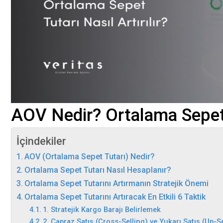
AOV Nedir? Ortalama Sepet T
İçindekiler
AOV (Ortalama Sepet Tutarı) Nedir?
Ortalama Sepet Tutarı Nasıl Hesaplanır?
Ortalama Sepet Tutarını Artırmanın Stratejik Önemi
Ortalama Sepet Tutarını Artıracak En Etkili 6 Taktik
1. Stratejik Kargo Barajı Belirlemek
2. Çapraz Satış (Cross-Selling) ve Yukarı Satış (Up-Se