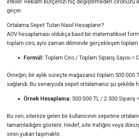
etkiler. Reklam bütçenizi hiç değiştirmeden cironuzu
geçer.
Ortalama Sepet Tutarı Nasıl Hesaplanır?
AOV hesaplaması oldukça basit bir matematiksel formüle
toplam ciro, aynı zaman diliminde gerçekleşen toplam s
Formül:
Toplam Ciro / Toplam Sipariş Sayısı = 
Örneğin; bir aylık süreçte mağazanız toplam 500.000 TL 
sağlandı. Bu senaryoda sepet ortalamanız şu şekilde h
Örnek Hesaplama:
500.000 TL / 2.500 Sipariş 
Bu veri, sitenize gelen bir kullanıcının sepetine ortala
tamamladığını gösterir. Hedef, site trafiğini veya dön
sınırı yukarı taşımaktır.