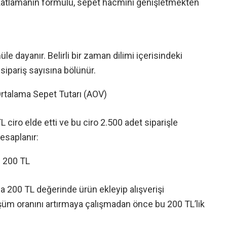
 katlamanın formülü, sepet hacmini genişletmekten
 dayanır. Belirli bir zaman dilimi içerisindeki
ipariş sayısına bölünür.
Ortalama Sepet Tutarı (AOV)
ciro elde etti ve bu ciro 2.500 adet siparişle
esaplanır:
= 200 TL
ma 200 TL değerinde ürün ekleyip alışverişi
üşüm oranını artırmaya çalışmadan önce bu 200 TL’lik