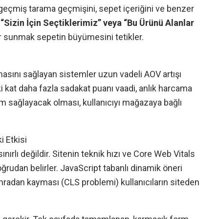
 geçmiş tarama geçmişini, sepet içeriğini ve benzer
“Sizin İçin Seçtiklerimiz” veya “Bu Ürünü Alanlar
er sunmak sepetin büyümesini tetikler.
masını sağlayan sistemler uzun vadeli AOV artışı
iki kat daha fazla sadakat puanı vaadi, anlık harcama
irim sağlayacak olması, kullanıcıyı mağazaya bağlı
 Etkisi
nırlı değildir. Sitenin teknik hızı ve Core Web Vitals
oğrudan belirler. JavaScript tabanlı dinamik öneri
radan kayması (CLS problemi) kullanıcıların siteden