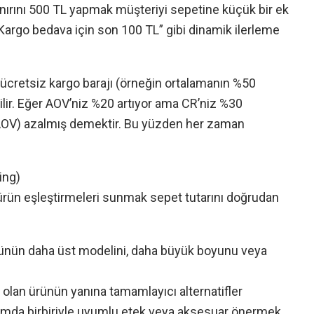
nırını 500 TL yapmak müşteriyi sepetine küçük bir ek
argo bedava için son 100 TL” gibi dinamik ilerleme
ücretsiz kargo barajı (örneğin ortalamanın %50
lir. Eğer AOV’niz %20 artıyor ama CR’niz %30
 AOV) azalmış demektir. Bu yüzden her zaman
ing)
rün eşleştirmeleri sunmak sepet tutarını doğrudan
ürünün daha üst modelini, daha büyük boyunu veya
olan ürünün yanına tamamlayıcı alternatifler
kısımda birbiriyle uyumlu etek veya aksesuar önermek