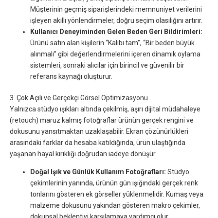
Müşterinin geçmiş siparişlerindeki memnuniyet verilerini
işleyen akıllı yönlendirmeler, doğru seçim olasılığını artırır.
Kullanıcı Deneyiminden Gelen Beden Geri Bildirimleri:
Ürünü satın alan kişilerin “Kalıbı tam”, “Bir beden büyük
alınmalı” gibi değerlendirmelerini içeren dinamik oylama
sistemleri, sonraki alıcılar için birincil ve güvenilir bir
referans kaynağı oluşturur.
3. Çok Açılı ve Gerçekçi Görsel Optimizasyonu
Yalnızca stüdyo ışıkları altında çekilmiş, aşırı dijital müdahaleye
(retouch) maruz kalmış fotoğraflar ürünün gerçek rengini ve
dokusunu yansıtmaktan uzaklaşabilir. Ekran çözünürlükleri
arasındaki farklar da hesaba katıldığında, ürün ulaştığında
yaşanan hayal kırıklığı doğrudan iadeye dönüşür.
Doğal Işık ve Günlük Kullanım Fotoğrafları:
Stüdyo
çekimlerinin yanında, ürünün gün ışığındaki gerçek renk
tonlarını gösteren ek görseller yüklenmelidir. Kumaş veya
malzeme dokusunu yakından gösteren makro çekimler,
dokunsal beklentiyi karşılamaya yardımcı olur.