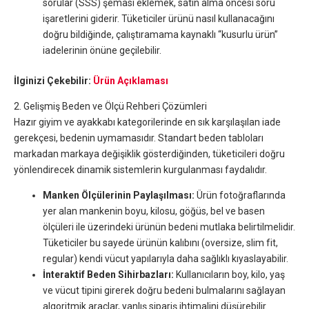
sorular (SSS) şeması eklemek, satın alma öncesi soru
işaretlerini giderir. Tüketiciler ürünü nasıl kullanacağını
doğru bildiğinde, çalıştıramama kaynaklı “kusurlu ürün”
iadelerinin önüne geçilebilir.
İlginizi Çekebilir:
Ürün Açıklaması
2. Gelişmiş Beden ve Ölçü Rehberi Çözümleri
Hazır giyim ve ayakkabı kategorilerinde en sık karşılaşılan iade
gerekçesi, bedenin uymamasıdır. Standart beden tabloları
markadan markaya değişiklik gösterdiğinden, tüketicileri doğru
yönlendirecek dinamik sistemlerin kurgulanması faydalıdır.
Manken Ölçülerinin Paylaşılması:
Ürün fotoğraflarında
yer alan mankenin boyu, kilosu, göğüs, bel ve basen
ölçüleri ile üzerindeki ürünün bedeni mutlaka belirtilmelidir.
Tüketiciler bu sayede ürünün kalıbını (oversize, slim fit,
regular) kendi vücut yapılarıyla daha sağlıklı kıyaslayabilir.
İnteraktif Beden Sihirbazları:
Kullanıcıların boy, kilo, yaş
ve vücut tipini girerek doğru bedeni bulmalarını sağlayan
algoritmik araçlar, yanlış sipariş ihtimalini düşürebilir.