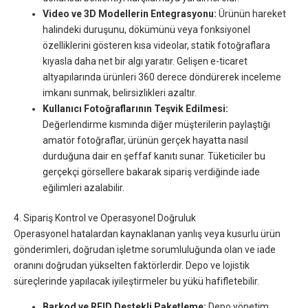
Video ve 3D Modellerin Entegrasyonu:
Ürünün hareket
halindeki duruşunu, dökümünü veya fonksiyonel
özelliklerini gösteren kısa videolar, statik fotoğraflara
kıyasla daha net bir algı yaratır. Gelişen e-ticaret
altyapılarında ürünleri 360 derece döndürerek inceleme
imkanı sunmak, belirsizlikleri azaltır.
Kullanıcı Fotoğraflarının Teşvik Edilmesi:
Değerlendirme kısmında diğer müşterilerin paylaştığı
amatör fotoğraflar, ürünün gerçek hayatta nasıl
durduğuna dair en şeffaf kanıtı sunar. Tüketiciler bu
gerçekçi görsellere bakarak sipariş verdiğinde iade
eğilimleri azalabilir.
4. Sipariş Kontrol ve Operasyonel Doğruluk
Operasyonel hatalardan kaynaklanan yanlış veya kusurlu ürün
gönderimleri, doğrudan işletme sorumluluğunda olan ve iade
oranını doğrudan yükselten faktörlerdir. Depo ve lojistik
süreçlerinde yapılacak iyileştirmeler bu yükü hafifletebilir.
Barkod ve RFID Destekli Paketleme:
Depo yönetim