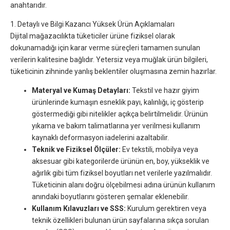
anahtarıdır.
1. Detaylı ve Bilgi Kazancı Yüksek Ürün Açıklamaları
Dijital mağazacılıkta tüketiciler ürüne fiziksel olarak
dokunamadığı için karar verme süreçleri tamamen sunulan
verilerin kalitesine bağlıdır. Yetersiz veya muğlak ürün bilgileri,
tüketicinin zihninde yanlış beklentiler oluşmasına zemin hazırlar.
Materyal ve Kumaş Detayları:
Tekstil ve hazır giyim
ürünlerinde kumaşın esneklik payı, kalınlığı, iç gösterip
göstermediği gibi nitelikler açıkça belirtilmelidir. Ürünün
yıkama ve bakım talimatlarına yer verilmesi kullanım
kaynaklı deformasyon iadelerini azaltabilir.
Teknik ve Fiziksel Ölçüler:
Ev tekstili, mobilya veya
aksesuar gibi kategorilerde ürünün en, boy, yükseklik ve
ağırlık gibi tüm fiziksel boyutları net verilerle yazılmalıdır.
Tüketicinin alanı doğru ölçebilmesi adına ürünün kullanım
anındaki boyutlarını gösteren şemalar eklenebilir.
Kullanım Kılavuzları ve SSS:
Kurulum gerektiren veya
teknik özellikleri bulunan ürün sayfalarına sıkça sorulan