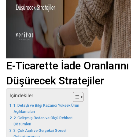
E-Ticarette İade Oranlarını
Düşürecek Stratejiler
İçindekiler
1. Detaylı ve Bilgi Kazancı Yüksek Ürün
Açıklamaları
2. Gelişmiş Beden ve Ölçü Rehberi
Çözümleri
3. Çok Açılı ve Gerçekçi Görsel
Optimizasyonu