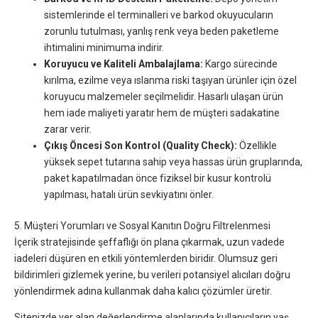
sistemlerinde el terminalleri ve barkod okuyucuların
zorunlu tutulması, yanlış renk veya beden paketleme
ihtimalini minimuma indirir.
Koruyucu ve Kaliteli Ambalajlama:
Kargo sürecinde
kırılma, ezilme veya ıslanma riski taşıyan ürünler için özel
koruyucu malzemeler seçilmelidir. Hasarlı ulaşan ürün
hem iade maliyeti yaratır hem de müşteri sadakatine
zarar verir.
Çıkış Öncesi Son Kontrol (Quality Check):
Özellikle
yüksek sepet tutarına sahip veya hassas ürün gruplarında,
paket kapatılmadan önce fiziksel bir kusur kontrolü
yapılması, hatalı ürün sevkiyatını önler.
5. Müşteri Yorumları ve Sosyal Kanıtın Doğru Filtrelenmesi
İçerik stratejisinde şeffaflığı ön plana çıkarmak, uzun vadede
iadeleri düşüren en etkili yöntemlerden biridir. Olumsuz geri
bildirimleri gizlemek yerine, bu verileri potansiyel alıcıları doğru
yönlendirmek adına kullanmak daha kalıcı çözümler üretir.
Sitenizde yer alan değerlendirme alanlarında kullanıcıların yaş,