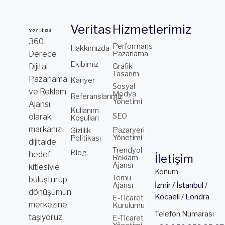
Veritas
Hizmetlerimiz
360
Performans
Hakkımızda
Derece
Pazarlama
Ekibimiz
Dijital
Grafik
Tasarım
Pazarlama
Kariyer
Sosyal
ve Reklam
Medya
Referanslarımız
Yönetimi
Ajansı
Kullanım
SEO
olarak,
Koşulları
markanızı
Pazaryeri
Gizlilik
Yönetimi
Politikası
dijitalde
Trendyol
Blog
hedef
İletişim
Reklam
Ajansı
kitlesiyle
Konum
Temu
buluşturup,
Ajansı
İzmir / İstanbul /
dönüşümün
Kocaeli / Londra
E-Ticaret
merkezine
Kurulumu
Telefon Numarası
taşıyoruz.
E-Ticaret